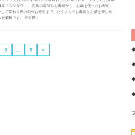
司屋「スシサワ」。 定番の海鮮系お寿司から、お肉を使ったお寿司、
そして変わり種の創作お寿司まで。たくさんのお寿司とお酒を楽しめ
る居酒屋です。 寿司職...
3
…
5
＞