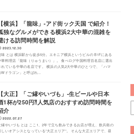
【横浜】「龍味」-アド街ック天国 で紹介！
孤独なグルメができる横浜2大中華の混雑を
避ける訪問時間を解説
2023.12.30
龍味 とは 横浜駅から徒歩5分。エキニア横浜というビルの B1Fにある
中華料理店「龍味（りゅうまい）」。 食べログ中国料理百名店に選出
されている中華の名店です。 横浜の人気2大中華のひとつで、「ハマ
のWドラゴン」と呼ばれ...
【大正】「ご縁やいづも」-生ビールや日本
酒1杯が250円⁈人気店のおすすめ訪問時間を
紹介
2022.07.27
ご縁やいづも とは ここ1、2年で立ち飲みできるお店が増え、飲兵衛の
新しいオアシスとなっている”大正エリア”。 そんな大正エリアで、昼