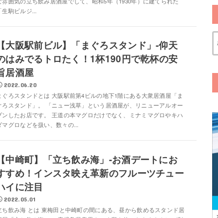
な雰囲気の立ち飲み居酒屋でして、昭和5年（1930年）に建てられた
「生駒ビルジ...
【大阪駅前ビル】「まぐろスタンド」-仰天
のはみでるトロたく！1杯190円で乾杯の安
旨居酒屋
2022.06.20
まぐろスタンドとは 大阪駅前第4ビルの地下1階にある大衆居酒屋「ま
ぐろスタンド」。 「ニュー浅草」という居酒屋が、リニューアルオー
プンしたお店です。 王道の本マグロだけでなく、ミナミマグロやキハ
ダマグロなどを扱い、数々の...
【中崎町】「立ち飲み海」-お酒デートにお
すすめ！インスタ映え革新のフルーツチュー
ハイに注目
2022.05.01
立ち飲み海 とは 東梅田と中崎町の間にある、昼から飲めるスタンド居