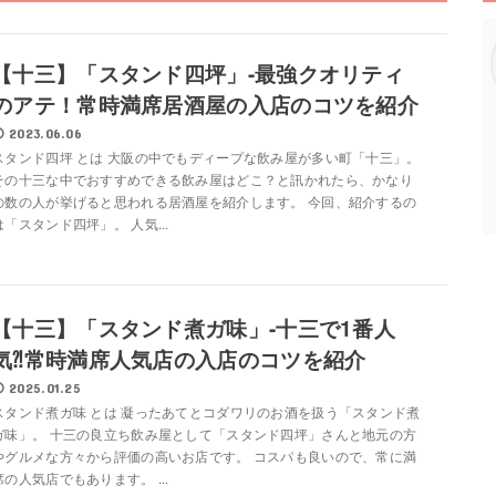
【十三】「スタンド四坪」-最強クオリティ
のアテ！常時満席居酒屋の入店のコツを紹介
2023.06.06
スタンド四坪 とは 大阪の中でもディープな飲み屋が多い町「十三」。
その十三な中でおすすめできる飲み屋はどこ？と訊かれたら、かなり
の数の人が挙げると思われる居酒屋を紹介します。 今回、紹介するの
は「スタンド四坪」。 人気...
【十三】「スタンド煮ガ味」-十三で1番人
気⁈常時満席人気店の入店のコツを紹介
2025.01.25
スタンド煮ガ味 とは 凝ったあてとコダワリのお酒を扱う「スタンド煮
ガ味」。 十三の良立ち飲み屋として「スタンド四坪」さんと地元の方
やグルメな方々から評価の高いお店です。 コスパも良いので、常に満
席の人気店でもあります。 ...