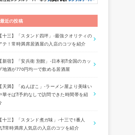
最近の投稿
【十三】「スタンド四坪」-最強クオリティの
アテ！常時満席居酒屋の入店のコツを紹介
【新宿】「安兵衛 別館」-日本初⁈全国のカッ
プ地酒が770円均一で飲める居酒屋
【天満】「ぬんぽこ」-ラーメン屋より美味い
中華そば⁈予約なしで訪問できた時間帯を紹
介
【十三】「スタンド煮ガ味」-十三で1番人
気⁈常時満席人気店の入店のコツを紹介