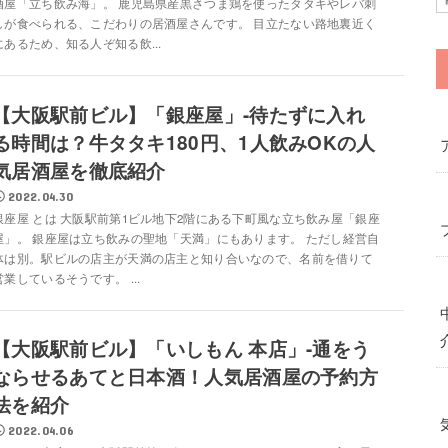
酒屋「立ち飲み海」。 鹿児島県産黒さつま鶏を使ったタタキやレバ刺
しが食べられる、こだわりの居酒屋さんです。 目立たない路地裏近く
にあるため、知る人ぞ知る飲...
【大阪駅前ビル】「銀座屋」-待たずに入れ
る時間は？牛タタキ180円、1人飲みOKの人
気居酒屋を徹底紹介
2022.04.30
銀座屋 とは 大阪駅前第1ビル地下2階にある下町風な立ち飲み屋「銀座
屋」。 銀座屋は立ち飲みの聖地「天満」にもあります。 ただし経営自
体は別。駅ビルの店主が天満の店主と知り合いなので、名前を借りて
営業しているそうです。 ...
【大阪駅前ビル】「いしもん 本店」-通をう
ならせるあてと日本酒！人気居酒屋の予約方
法を紹介
2022.04.06