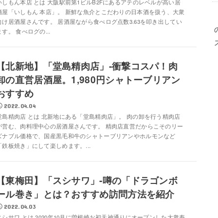
いしもん本店 とは 大阪駅前第1ビルB2Fにあるアテのレベルが高い居
酒屋「いしもん 本店」。 新鮮な魚介とこだわりの日本酒を扱う、大衆
向け居酒屋さんです。 居酒屋ながら食べログ点数3.63を叩き出してい
ます。 食べログの...
【北新地】「堂島精肉店」-衝撃コスパ！肉
卸の直営居酒屋。1,980円シャトーブリアン
おすすめ
2022.04.04
堂島精肉店 とは 北新地にある「堂島精肉店」。 肉の卸を行う精肉店
が営む、肉料理中心の居酒屋さんです。 精肉店直営だからこそのリー
ズナブル価格で、国産黒毛和牛のシャトーブリアンやホルモンなど
「鉄板焼き」にして楽しめます。...
【東梅田】「スシサワ」-噂の「ドラゴンボ
ール巻き」とは？おすすめ訪問方法を紹介
2022.04.03
スシサワ とは 2020年10月に曽根崎お初天神通りにオープンした大衆寿