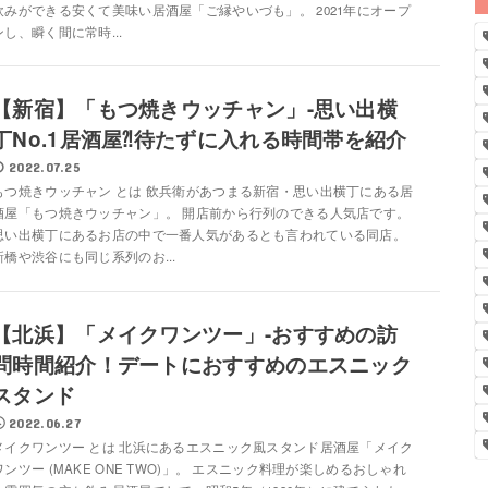
飲みができる安くて美味い居酒屋「ご縁やいづも」。 2021年にオープ
ンし、瞬く間に常時...
【新宿】「もつ焼きウッチャン」-思い出横
丁No.1居酒屋⁈待たずに入れる時間帯を紹介
2022.07.25
もつ焼きウッチャン とは 飲兵衛があつまる新宿・思い出横丁にある居
酒屋「もつ焼きウッチャン」。 開店前から行列のできる人気店です。
思い出横丁にあるお店の中で一番人気があるとも言われている同店。
新橋や渋谷にも同じ系列のお...
【北浜】「メイクワンツー」-おすすめの訪
問時間紹介！デートにおすすめのエスニック
スタンド
2022.06.27
メイクワンツー とは 北浜にあるエスニック風スタンド居酒屋「メイク
ワンツー (MAKE ONE TWO)」。 エスニック料理が楽しめるおしゃれ