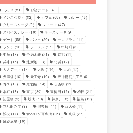
1人OK
(51)
お酒デート
(37)
インスタ映え
(82)
カフェ
(59)
カレー
(19)
クリームソーダ
(9)
スイーツ
(47)
スパイスカレー
(10)
チーズケーキ
(9)
デート
(58)
パフェ
(20)
モンブラン
(11)
ランチ
(12)
ラーメン
(17)
中崎町
(8)
中華
(18)
予約困難
(21)
京都
(11)
兵庫
(16)
北新地
(13)
北浜
(12)
大人デート
(17)
大阪
(194)
天満
(17)
天満橋
(10)
天王寺
(10)
天神橋筋六丁目
(9)
寿司
(13)
居酒屋
(49)
心斎橋
(13)
本町
(13)
東京
(20)
東梅田
(13)
梅田
(24)
淀屋橋
(9)
焼肉
(10)
神奈川
(8)
福島
(12)
立ち飲み屋
(38)
肥後橋
(11)
西大橋
(11)
難波
(17)
食べログ百名店
(25)
高級
(27)
麻婆豆腐
(10)