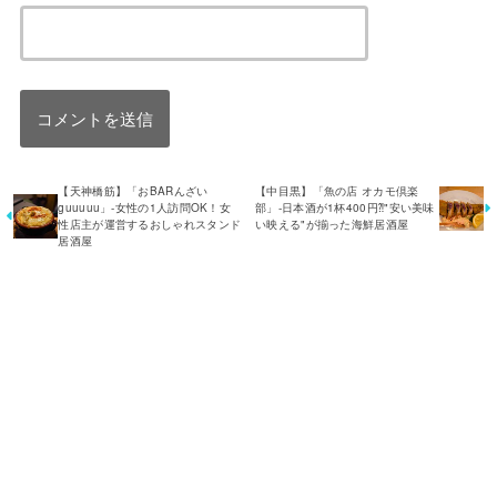
【天神橋筋】「おBARんざい
【中目黒】「魚の店 オカモ倶楽
guuuuu」-女性の1人訪問OK！女
部」-日本酒が1杯400円⁈"安い美味
性店主が運営するおしゃれスタンド
い映える"が揃った海鮮居酒屋
居酒屋