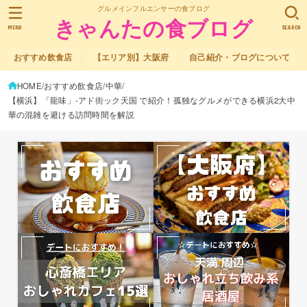
グルメインフルエンサーの食ブログ
きゃんたの食ブログ
MENU
SEARCH
おすすめ飲食店
【エリア別】大阪府
自己紹介・ブログについて
HOME
おすすめ飲食店
中華
【横浜】「龍味」-アド街ック天国 で紹介！孤独なグルメができる横浜2大中
華の混雑を避ける訪問時間を解説