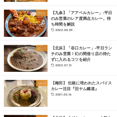
【九条】「アアベルカレー」-平日
カレー
のみ営業のレア度満点カレー。待
ち時間を解説
2022.08.09
【北浜】「谷口カレー」-平日ラン
カレー
チのみ営業！幻の間借り店の待た
ずに入れるコツを紹介
2022.07.31
【梅田】 伝統に培われたスパイス
カレー
カレー注目『旧ヤム鐵道』
2021.05.16