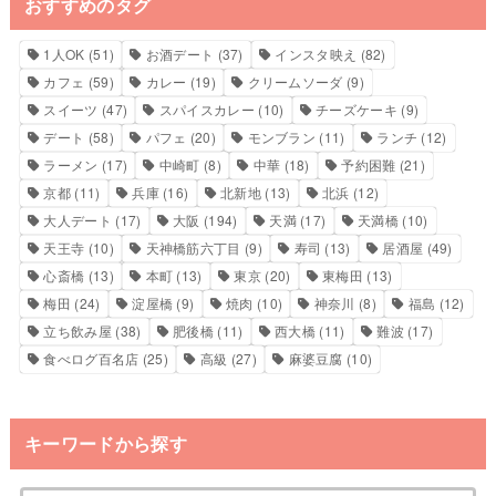
おすすめのタグ
1人OK
(51)
お酒デート
(37)
インスタ映え
(82)
カフェ
(59)
カレー
(19)
クリームソーダ
(9)
スイーツ
(47)
スパイスカレー
(10)
チーズケーキ
(9)
デート
(58)
パフェ
(20)
モンブラン
(11)
ランチ
(12)
ラーメン
(17)
中崎町
(8)
中華
(18)
予約困難
(21)
京都
(11)
兵庫
(16)
北新地
(13)
北浜
(12)
大人デート
(17)
大阪
(194)
天満
(17)
天満橋
(10)
天王寺
(10)
天神橋筋六丁目
(9)
寿司
(13)
居酒屋
(49)
心斎橋
(13)
本町
(13)
東京
(20)
東梅田
(13)
梅田
(24)
淀屋橋
(9)
焼肉
(10)
神奈川
(8)
福島
(12)
立ち飲み屋
(38)
肥後橋
(11)
西大橋
(11)
難波
(17)
食べログ百名店
(25)
高級
(27)
麻婆豆腐
(10)
キーワードから探す