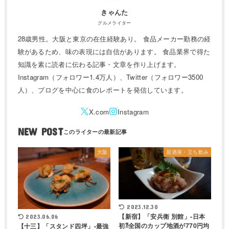
きゃんた
グルメライター
28歳男性。大阪と東京の在住経験あり。 食品メーカー勤務の経
験があるため、味の表現には自信があります。 食品業界で得た
知識を素に読者に伝わる記事・文章を作り上げます。
Instagram（フォロワー1.4万人）、Twitter（フォロワー3500
人）、ブログを中心に食のレポートを発信しています。
NEW POST
大阪
居酒屋・立ち飲み
2023.12.30
【新宿】「安兵衛 別館」-日本
2023.06.06
初⁈全国のカップ地酒が770円均
【十三】「スタンド四坪」-最強