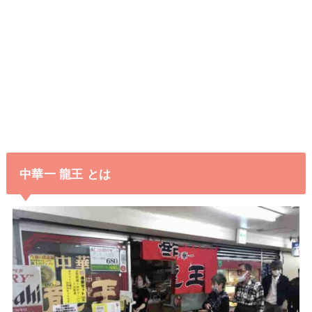
中華一 龍王 とは