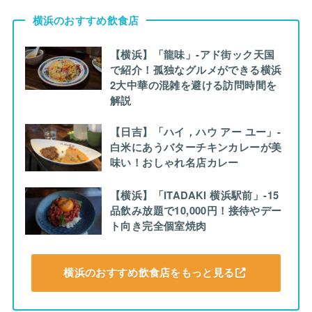
横浜のおすすめ飲食店
【横浜】「龍味」-アド街ック天国
で紹介！孤独なグルメができる横浜
2大中華の混雑を避ける訪問時間を
解説
【日吉】「ハイ，ハウ アー ユー」-
白米にあうバターチキンカレーが美
味い！おしゃれ名店カレー
【横浜】「ITADAKI 横浜駅前」-15
品飲み放題で10,000円！接待やデー
ト向き完全個室焼肉
横浜のおすすめ飲食店をもっと見る