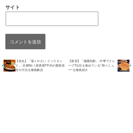
サイト
【烏丸】「場トやさい イソスタン
【新宿】「随園別館」-中華でクレ
ド」-京都No.1居酒屋⁈予約の最新状
ープ⁈注目を集めている"卵メニュ
況や方法を徹底解説
ー"を徹底紹介