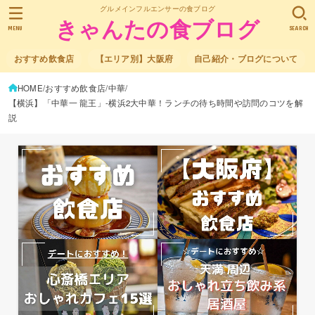
グルメインフルエンサーの食ブログ
きゃんたの食ブログ
MENU
SEARCH
おすすめ飲食店
【エリア別】大阪府
自己紹介・ブログについて
HOME
おすすめ飲食店
中華
【横浜】「中華一 龍王」-横浜2大中華！ランチの待ち時間や訪問のコツを解
説