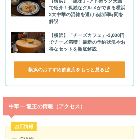
【横浜】「龍味」-アド街ック天国
で紹介！孤独なグルメができる横浜
2大中華の混雑を避ける訪問時間を
解説
【横浜】「チーズカフェ」-3,000円
でチーズ満喫！最新の予約状況やお
得なセットを徹底解説
横浜のおすすめ飲食店をもっと見る
中華一 龍王の情報（アクセス）
お店情報
横浜駅