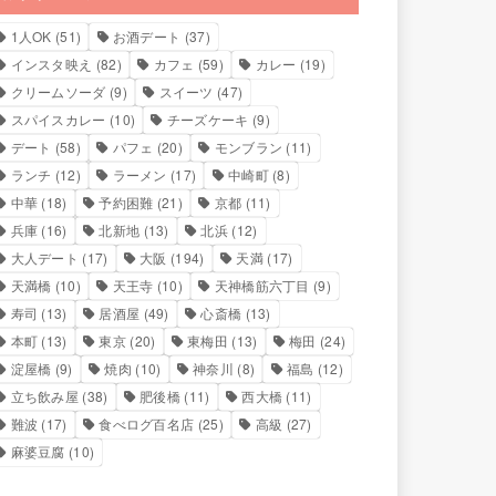
1人OK
(51)
お酒デート
(37)
インスタ映え
(82)
カフェ
(59)
カレー
(19)
クリームソーダ
(9)
スイーツ
(47)
スパイスカレー
(10)
チーズケーキ
(9)
デート
(58)
パフェ
(20)
モンブラン
(11)
ランチ
(12)
ラーメン
(17)
中崎町
(8)
中華
(18)
予約困難
(21)
京都
(11)
兵庫
(16)
北新地
(13)
北浜
(12)
大人デート
(17)
大阪
(194)
天満
(17)
天満橋
(10)
天王寺
(10)
天神橋筋六丁目
(9)
寿司
(13)
居酒屋
(49)
心斎橋
(13)
本町
(13)
東京
(20)
東梅田
(13)
梅田
(24)
淀屋橋
(9)
焼肉
(10)
神奈川
(8)
福島
(12)
立ち飲み屋
(38)
肥後橋
(11)
西大橋
(11)
難波
(17)
食べログ百名店
(25)
高級
(27)
麻婆豆腐
(10)