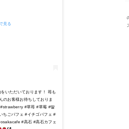
mで見る
約をいただいております！ 苺も
んのお客様お待ちしておりま
#strawberry #草苺 #草莓 #딸
いちごパフェ #イチゴパフェ #
a #osakacafe #高石 #高石カフェ