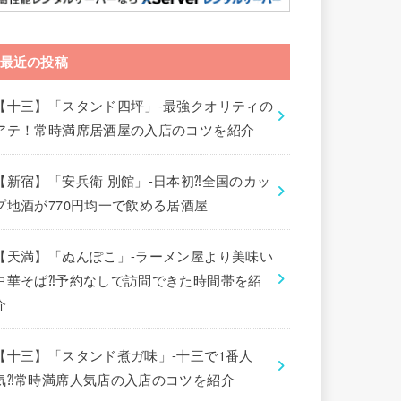
最近の投稿
【十三】「スタンド四坪」-最強クオリティの
アテ！常時満席居酒屋の入店のコツを紹介
【新宿】「安兵衛 別館」-日本初⁈全国のカッ
プ地酒が770円均一で飲める居酒屋
【天満】「ぬんぽこ」-ラーメン屋より美味い
中華そば⁈予約なしで訪問できた時間帯を紹
介
【十三】「スタンド煮ガ味」-十三で1番人
気⁈常時満席人気店の入店のコツを紹介