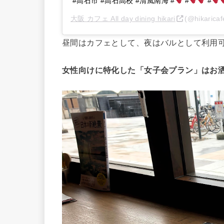
#高石市 #高石高校 #清風南海 #
#
#
大阪 カフェ All day dining hikari
(@hikari
昼間はカフェとして、夜はバルとして利用
女性向けに特化した「女子会プラン」はお