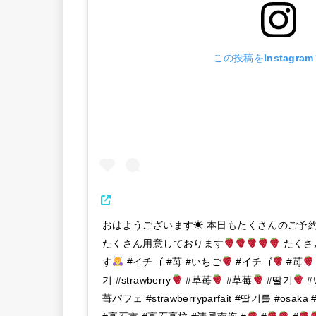
この投稿をInstagra
おはようございます☀ 本日もたくさんのご予
たくさん用意しております
たくさ
す
#イチゴ #苺 #いちご
#イチゴ
#苺
기 #strawberry
#草苺
#草莓
#딸기
#
苺パフェ #strawberryparfait #딸기를 #osak