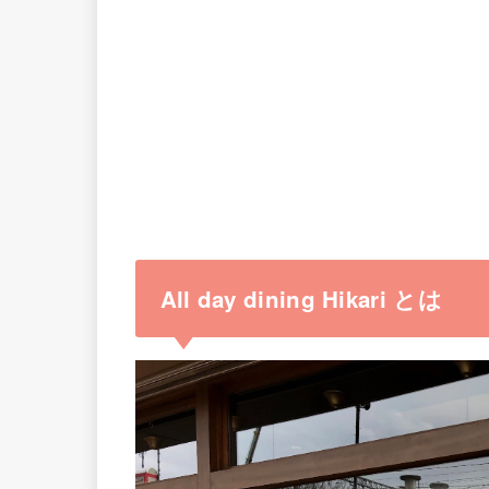
All day dining Hikari とは