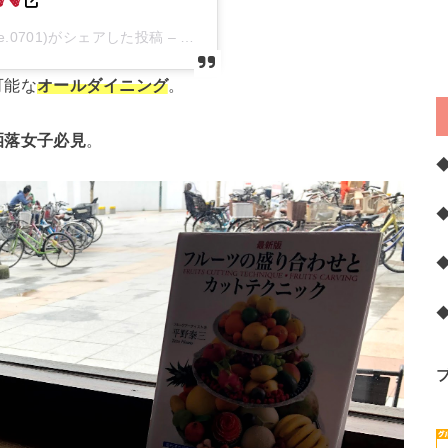
cafe.0701)がシェアした投稿 –
2020年 3月月7日午後6時09分PST
可能な
オールダイニング
。
洒落女子必見
。