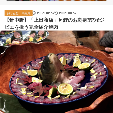
2021.02.14
予約困難・高級店
2021.08.14
【針中野】「上田商店」▶鯉のお刺身⁈究極ジ
ビエを扱う完全紹介焼肉