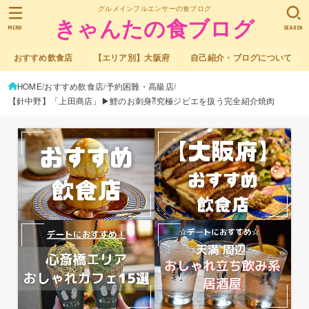
グルメインフルエンサーの食ブログ
きゃんたの食ブログ
MENU
SEARCH
おすすめ飲食店
【エリア別】大阪府
自己紹介・ブログについて
HOME
おすすめ飲食店
予約困難・高級店
【針中野】「上田商店」▶鯉のお刺身⁈究極ジビエを扱う完全紹介焼肉