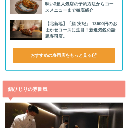
味い⁈超人気店の予約方法からコー
スメニューまで徹底紹介
【北新地】「鮨 実紀」-13500円のお
まかせコースに注目！新進気鋭の話
題寿司店。
おすすめの寿司店をもっと見る
鮨ひじりの雰囲気