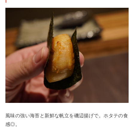
風味の強い海苔と新鮮な帆立を磯辺揚げで。ホタテの食
感◎。