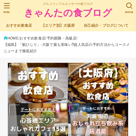
グルメインフルエンサーの食ブログ
きゃんたの食ブログ
MENU
SEARCH
おすすめ飲食店
【エリア別】大阪府
自己紹介・ブログについて
HOME
おすすめ飲食店
予約困難・高級店
【福島】「鮨ひじり」-大阪で最も美味い⁈超人気店の予約方法からコースメ
ニューまで徹底紹介