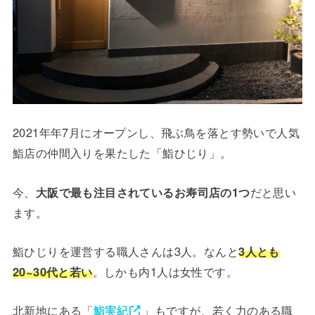
2021年年7月にオープンし、飛ぶ鳥を落とす勢いで人気
鮨店の仲間入りを果たした「鮨ひじり」。
今、
大阪で最も注目されているお寿司店の1つ
だと思い
ます。
鮨ひじりを運営する職人さんは3人。なんと
3人とも
20~30代と若い
。しかも内1人は女性です。
北新地にある「
鮨実紀
」もですが、若く力のある職