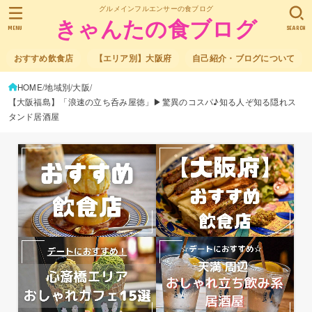
グルメインフルエンサーの食ブログ
きゃんたの食ブログ
MENU
SEARCH
おすすめ飲食店
【エリア別】大阪府
自己紹介・ブログについて
HOME
地域別
大阪
【大阪福島】「浪速の立ち呑み屋徳」▶驚異のコスパ♪知る人ぞ知る隠れス
タンド居酒屋