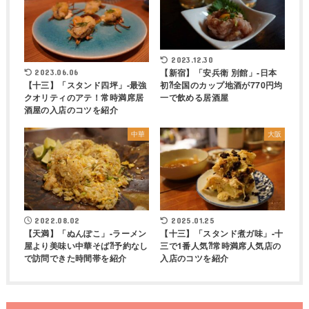
2023.12.30
【新宿】「安兵衛 別館」-日本
2023.06.06
初⁈全国のカップ地酒が770円均
【十三】「スタンド四坪」-最強
一で飲める居酒屋
クオリティのアテ！常時満席居
酒屋の入店のコツを紹介
中華
大阪
2022.08.02
2025.01.25
【天満】「ぬんぽこ」-ラーメン
【十三】「スタンド煮ガ味」-十
屋より美味い中華そば⁈予約なし
三で1番人気⁈常時満席人気店の
で訪問できた時間帯を紹介
入店のコツを紹介