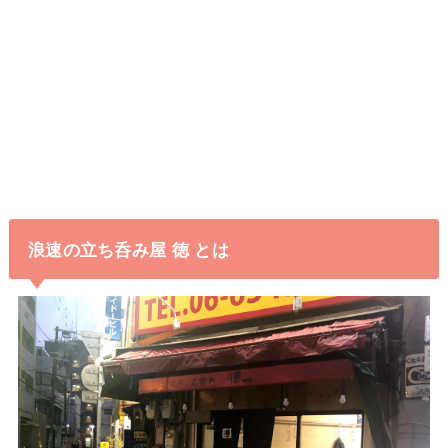
浪速の立ち呑み屋 徳 とは