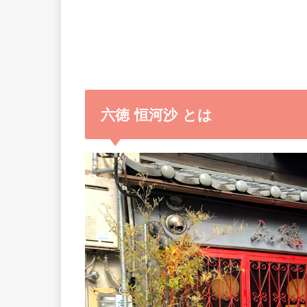
六徳 恒河沙 とは