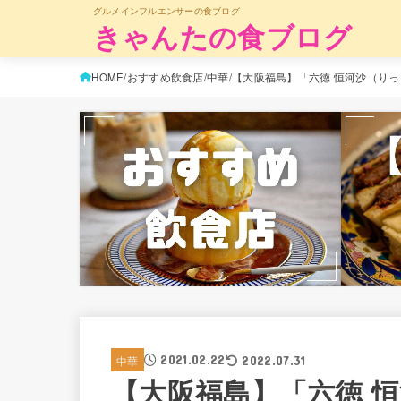
グルメインフルエンサーの食ブログ
きゃんたの食ブログ
HOME
おすすめ飲食店
中華
【大阪福島】「六徳 恒河沙（り
2021.02.22
中華
2022.07.31
【大阪福島】「六徳 