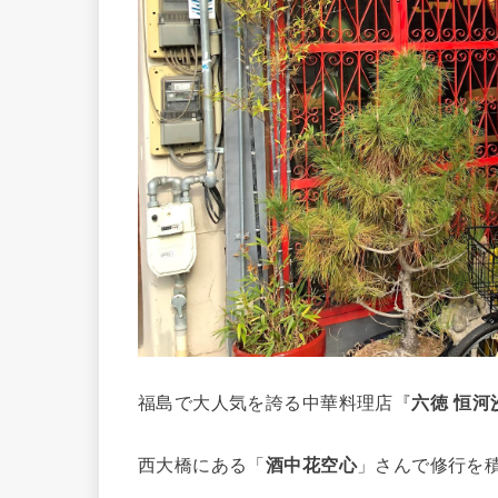
福島で大人気を誇る中華料理店『
六徳 恒河
西大橋にある「
酒中花空心
」さんで修行を