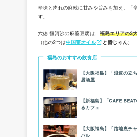
辛味と痺れの麻辣に甘みや旨みを加え、「
す。
六徳 恒河沙の麻婆豆腐は、
福島エリアの3
（他の2つは
中国菜オイル
と醬じゃん
）
福島のおすすめ飲食店
【大阪福島】「浪速の立ち
居酒屋
【新福島】「CAFE BE
るカフェ
【大阪福島】「路地裏チャ
バル