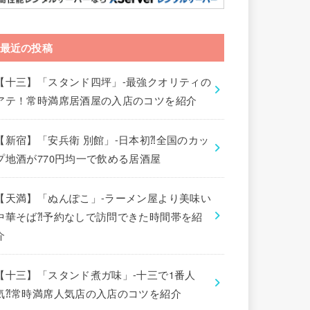
最近の投稿
【十三】「スタンド四坪」-最強クオリティの
アテ！常時満席居酒屋の入店のコツを紹介
【新宿】「安兵衛 別館」-日本初⁈全国のカッ
プ地酒が770円均一で飲める居酒屋
【天満】「ぬんぽこ」-ラーメン屋より美味い
中華そば⁈予約なしで訪問できた時間帯を紹
介
【十三】「スタンド煮ガ味」-十三で1番人
気⁈常時満席人気店の入店のコツを紹介