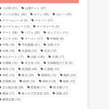
1人OK
(51)
お酒デート
(37)
インスタ映え
(82)
カフェ
(59)
カレー
(19)
クリームソーダ
(9)
スイーツ
(47)
スパイスカレー
(10)
チーズケーキ
(9)
デート
(58)
パフェ
(20)
モンブラン
(11)
ランチ
(12)
ラーメン
(17)
中崎町
(8)
中華
(18)
予約困難
(21)
京都
(11)
兵庫
(16)
北新地
(13)
北浜
(12)
大人デート
(17)
大阪
(194)
天満
(17)
天満橋
(10)
天王寺
(10)
天神橋筋六丁目
(9)
寿司
(13)
居酒屋
(49)
心斎橋
(13)
本町
(13)
東京
(20)
東梅田
(13)
梅田
(24)
淀屋橋
(9)
焼肉
(10)
神奈川
(8)
福島
(12)
立ち飲み屋
(38)
肥後橋
(11)
西大橋
(11)
難波
(17)
食べログ百名店
(25)
高級
(27)
麻婆豆腐
(10)