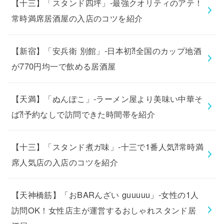
【十三】「スタンド四坪」-最強クオリティのアテ！
常時満席居酒屋の入店のコツを紹介
【新宿】「安兵衛 別館」-日本初⁈全国のカップ地酒
が770円均一で飲める居酒屋
【天満】「ぬんぽこ」-ラーメン屋より美味い中華そ
ば⁈予約なしで訪問できた時間帯を紹介
【十三】「スタンド煮ガ味」-十三で1番人気⁈常時満
席人気店の入店のコツを紹介
【天神橋筋】「おBARんざい guuuuu」-女性の1人
訪問OK！女性店主が運営するおしゃれスタンド居