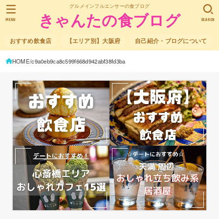
グルメインフルエンサーの食ブログ
きゃんたの食ブログ
MENU
SEARCH
おすすめ飲食店
【エリア別】大阪府
自己紹介・ブログについて
HOME
c9a0eb9ca8c599f668d942abf38fd3ba