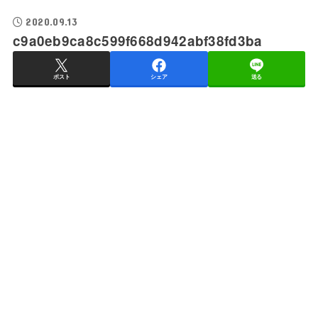
2020.09.13
c9a0eb9ca8c599f668d942abf38fd3ba
ポスト
シェア
送る