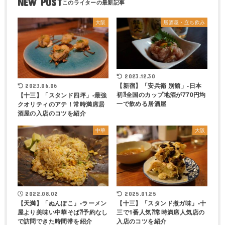
NEW POST
大阪
居酒屋・立ち飲み
2023.12.30
【新宿】「安兵衛 別館」-日本
2023.06.06
初⁈全国のカップ地酒が770円均
【十三】「スタンド四坪」-最強
一で飲める居酒屋
クオリティのアテ！常時満席居
酒屋の入店のコツを紹介
中華
大阪
2022.08.02
2025.01.25
【天満】「ぬんぽこ」-ラーメン
【十三】「スタンド煮ガ味」-十
屋より美味い中華そば⁈予約なし
三で1番人気⁈常時満席人気店の
で訪問できた時間帯を紹介
入店のコツを紹介