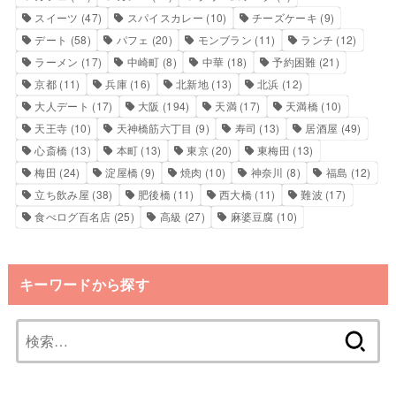
スイーツ
(47)
スパイスカレー
(10)
チーズケーキ
(9)
デート
(58)
パフェ
(20)
モンブラン
(11)
ランチ
(12)
ラーメン
(17)
中崎町
(8)
中華
(18)
予約困難
(21)
京都
(11)
兵庫
(16)
北新地
(13)
北浜
(12)
大人デート
(17)
大阪
(194)
天満
(17)
天満橋
(10)
天王寺
(10)
天神橋筋六丁目
(9)
寿司
(13)
居酒屋
(49)
心斎橋
(13)
本町
(13)
東京
(20)
東梅田
(13)
梅田
(24)
淀屋橋
(9)
焼肉
(10)
神奈川
(8)
福島
(12)
立ち飲み屋
(38)
肥後橋
(11)
西大橋
(11)
難波
(17)
食べログ百名店
(25)
高級
(27)
麻婆豆腐
(10)
キーワードから探す
検
索: