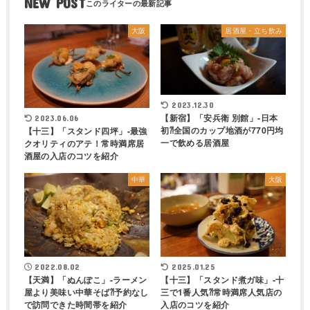
NEW POST
大阪
居酒屋・立ち飲み
2023.12.30
【新宿】「安兵衛 別館」-日本
2023.06.06
初⁈全国のカップ地酒が770円均
【十三】「スタンド四坪」-最強
一で飲める居酒屋
クオリティのアテ！常時満席居
酒屋の入店のコツを紹介
中華
大阪
2022.08.02
2025.01.25
【天満】「ぬんぽこ」-ラーメン
【十三】「スタンド煮ガ味」-十
屋より美味い中華そば⁈予約なし
三で1番人気⁈常時満席人気店の
で訪問できた時間帯を紹介
入店のコツを紹介