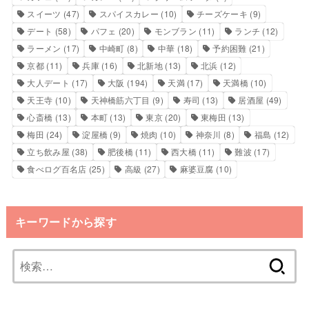
スイーツ
(47)
スパイスカレー
(10)
チーズケーキ
(9)
デート
(58)
パフェ
(20)
モンブラン
(11)
ランチ
(12)
ラーメン
(17)
中崎町
(8)
中華
(18)
予約困難
(21)
京都
(11)
兵庫
(16)
北新地
(13)
北浜
(12)
大人デート
(17)
大阪
(194)
天満
(17)
天満橋
(10)
天王寺
(10)
天神橋筋六丁目
(9)
寿司
(13)
居酒屋
(49)
心斎橋
(13)
本町
(13)
東京
(20)
東梅田
(13)
梅田
(24)
淀屋橋
(9)
焼肉
(10)
神奈川
(8)
福島
(12)
立ち飲み屋
(38)
肥後橋
(11)
西大橋
(11)
難波
(17)
食べログ百名店
(25)
高級
(27)
麻婆豆腐
(10)
キーワードから探す
検
索: