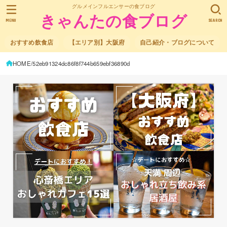
グルメインフルエンサーの食ブログ
きゃんたの食ブログ
MENU
SEARCH
おすすめ飲食店
【エリア別】大阪府
自己紹介・ブログについて
HOME
52eb91324dc86f8f744b659ebf36890d