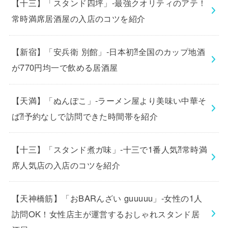
【十三】「スタンド四坪」-最強クオリティのアテ！
常時満席居酒屋の入店のコツを紹介
【新宿】「安兵衛 別館」-日本初⁈全国のカップ地酒
が770円均一で飲める居酒屋
【天満】「ぬんぽこ」-ラーメン屋より美味い中華そ
ば⁈予約なしで訪問できた時間帯を紹介
【十三】「スタンド煮ガ味」-十三で1番人気⁈常時満
席人気店の入店のコツを紹介
【天神橋筋】「おBARんざい guuuuu」-女性の1人
訪問OK！女性店主が運営するおしゃれスタンド居