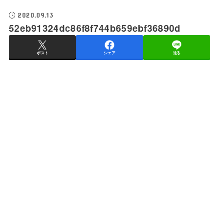
2020.09.13
52eb91324dc86f8f744b659ebf36890d
ポスト
シェア
送る