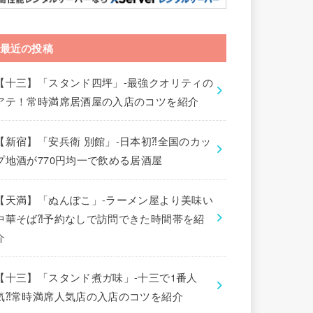
最近の投稿
【十三】「スタンド四坪」-最強クオリティの
アテ！常時満席居酒屋の入店のコツを紹介
【新宿】「安兵衛 別館」-日本初⁈全国のカッ
プ地酒が770円均一で飲める居酒屋
【天満】「ぬんぽこ」-ラーメン屋より美味い
中華そば⁈予約なしで訪問できた時間帯を紹
介
【十三】「スタンド煮ガ味」-十三で1番人
気⁈常時満席人気店の入店のコツを紹介