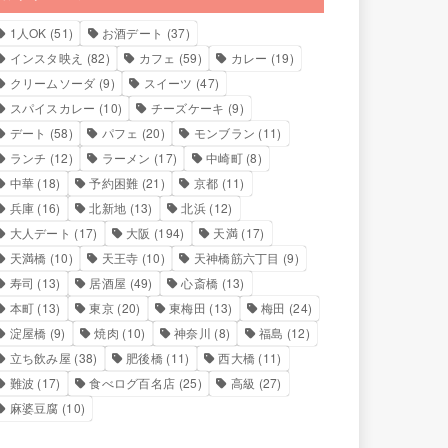
1人OK
(51)
お酒デート
(37)
インスタ映え
(82)
カフェ
(59)
カレー
(19)
クリームソーダ
(9)
スイーツ
(47)
スパイスカレー
(10)
チーズケーキ
(9)
デート
(58)
パフェ
(20)
モンブラン
(11)
ランチ
(12)
ラーメン
(17)
中崎町
(8)
中華
(18)
予約困難
(21)
京都
(11)
兵庫
(16)
北新地
(13)
北浜
(12)
大人デート
(17)
大阪
(194)
天満
(17)
天満橋
(10)
天王寺
(10)
天神橋筋六丁目
(9)
寿司
(13)
居酒屋
(49)
心斎橋
(13)
本町
(13)
東京
(20)
東梅田
(13)
梅田
(24)
淀屋橋
(9)
焼肉
(10)
神奈川
(8)
福島
(12)
立ち飲み屋
(38)
肥後橋
(11)
西大橋
(11)
難波
(17)
食べログ百名店
(25)
高級
(27)
麻婆豆腐
(10)