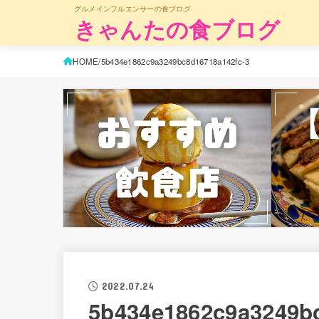
グルメインフルエンサーの食ブログ
きゃんたの食ブログ
HOME
5b434e1862c9a3249bc8d16718a142fc-3
2022.07.24
5b434e1862c9a3249b