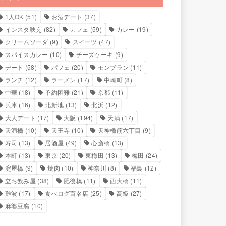
1人OK
(51)
お酒デート
(37)
インスタ映え
(82)
カフェ
(59)
カレー
(19)
クリームソーダ
(9)
スイーツ
(47)
スパイスカレー
(10)
チーズケーキ
(9)
デート
(58)
パフェ
(20)
モンブラン
(11)
ランチ
(12)
ラーメン
(17)
中崎町
(8)
中華
(18)
予約困難
(21)
京都
(11)
兵庫
(16)
北新地
(13)
北浜
(12)
大人デート
(17)
大阪
(194)
天満
(17)
天満橋
(10)
天王寺
(10)
天神橋筋六丁目
(9)
寿司
(13)
居酒屋
(49)
心斎橋
(13)
本町
(13)
東京
(20)
東梅田
(13)
梅田
(24)
淀屋橋
(9)
焼肉
(10)
神奈川
(8)
福島
(12)
立ち飲み屋
(38)
肥後橋
(11)
西大橋
(11)
難波
(17)
食べログ百名店
(25)
高級
(27)
麻婆豆腐
(10)