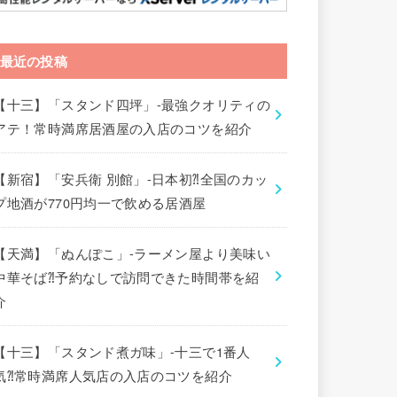
最近の投稿
【十三】「スタンド四坪」-最強クオリティの
アテ！常時満席居酒屋の入店のコツを紹介
【新宿】「安兵衛 別館」-日本初⁈全国のカッ
プ地酒が770円均一で飲める居酒屋
【天満】「ぬんぽこ」-ラーメン屋より美味い
中華そば⁈予約なしで訪問できた時間帯を紹
介
【十三】「スタンド煮ガ味」-十三で1番人
気⁈常時満席人気店の入店のコツを紹介