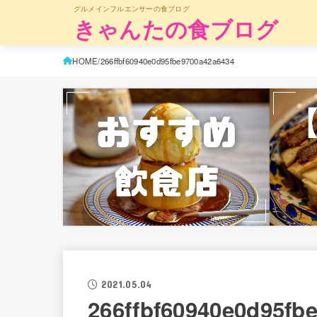
グルメインフルエンサーの食ブログ
きゃんたの食ブログ
HOME
266ffbf60940e0d95fbe9700a42a6434
2021.05.04
266ffbf60940e0d95fb