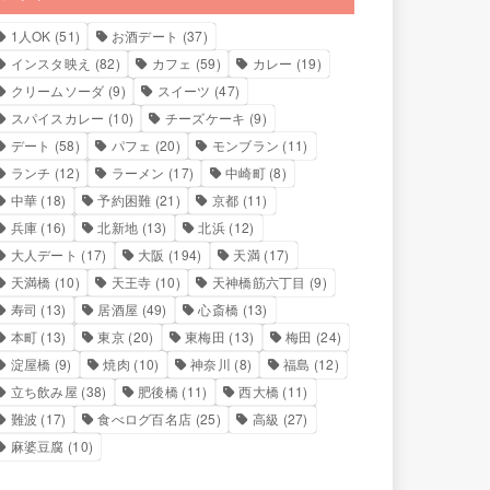
1人OK
(51)
お酒デート
(37)
インスタ映え
(82)
カフェ
(59)
カレー
(19)
クリームソーダ
(9)
スイーツ
(47)
スパイスカレー
(10)
チーズケーキ
(9)
デート
(58)
パフェ
(20)
モンブラン
(11)
ランチ
(12)
ラーメン
(17)
中崎町
(8)
中華
(18)
予約困難
(21)
京都
(11)
兵庫
(16)
北新地
(13)
北浜
(12)
大人デート
(17)
大阪
(194)
天満
(17)
天満橋
(10)
天王寺
(10)
天神橋筋六丁目
(9)
寿司
(13)
居酒屋
(49)
心斎橋
(13)
本町
(13)
東京
(20)
東梅田
(13)
梅田
(24)
淀屋橋
(9)
焼肉
(10)
神奈川
(8)
福島
(12)
立ち飲み屋
(38)
肥後橋
(11)
西大橋
(11)
難波
(17)
食べログ百名店
(25)
高級
(27)
麻婆豆腐
(10)