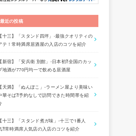
最近の投稿
【十三】「スタンド四坪」-最強クオリティの
アテ！常時満席居酒屋の入店のコツを紹介
【新宿】「安兵衛 別館」-日本初⁈全国のカッ
プ地酒が770円均一で飲める居酒屋
【天満】「ぬんぽこ」-ラーメン屋より美味い
中華そば⁈予約なしで訪問できた時間帯を紹
介
【十三】「スタンド煮ガ味」-十三で1番人
気⁈常時満席人気店の入店のコツを紹介