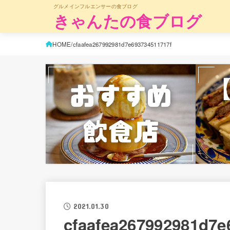
グルメインフルエンサーの食ブログ
きゃんたの食ブログ
HOME
cfaafea267992981d7e693734511717f
2021.01.30
cfaafea267992981d7e