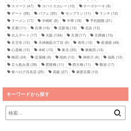
スイーツ
(47)
スパイスカレー
(10)
チーズケーキ
(9)
デート
(58)
パフェ
(20)
モンブラン
(11)
ランチ
(12)
ラーメン
(17)
中崎町
(8)
中華
(18)
予約困難
(21)
京都
(11)
兵庫
(16)
北新地
(13)
北浜
(12)
大人デート
(17)
大阪
(194)
天満
(17)
天満橋
(10)
天王寺
(10)
天神橋筋六丁目
(9)
寿司
(13)
居酒屋
(49)
心斎橋
(13)
本町
(13)
東京
(20)
東梅田
(13)
梅田
(24)
淀屋橋
(9)
焼肉
(10)
神奈川
(8)
福島
(12)
立ち飲み屋
(38)
肥後橋
(11)
西大橋
(11)
難波
(17)
食べログ百名店
(25)
高級
(27)
麻婆豆腐
(10)
キーワードから探す
検
索: