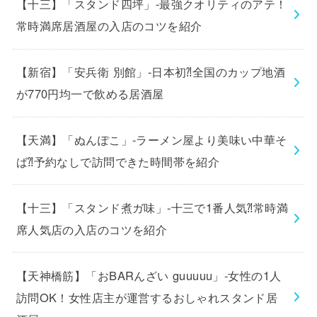
【十三】「スタンド四坪」-最強クオリティのアテ！
常時満席居酒屋の入店のコツを紹介
【新宿】「安兵衛 別館」-日本初⁈全国のカップ地酒
が770円均一で飲める居酒屋
【天満】「ぬんぽこ」-ラーメン屋より美味い中華そ
ば⁈予約なしで訪問できた時間帯を紹介
【十三】「スタンド煮ガ味」-十三で1番人気⁈常時満
席人気店の入店のコツを紹介
【天神橋筋】「おBARんざい guuuuu」-女性の1人
訪問OK！女性店主が運営するおしゃれスタンド居