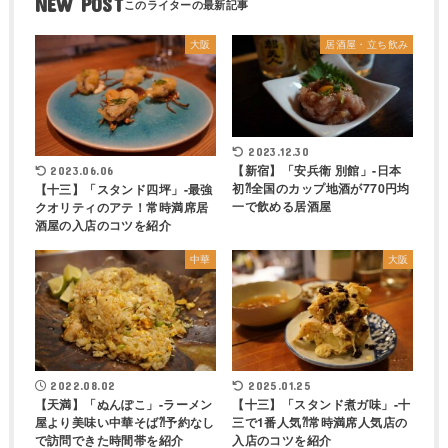
NEW POST
大阪
居酒屋・立ち飲み
2023.12.30
【新宿】「安兵衛 別館」-日本
2023.06.06
初⁈全国のカップ地酒が770円均
【十三】「スタンド四坪」-最強
一で飲める居酒屋
クオリティのアテ！常時満席居
酒屋の入店のコツを紹介
中華
大阪
2022.08.02
2025.01.25
【天満】「ぬんぽこ」-ラーメン
【十三】「スタンド煮ガ味」-十
屋より美味い中華そば⁈予約なし
三で1番人気⁈常時満席人気店の
で訪問できた時間帯を紹介
入店のコツを紹介