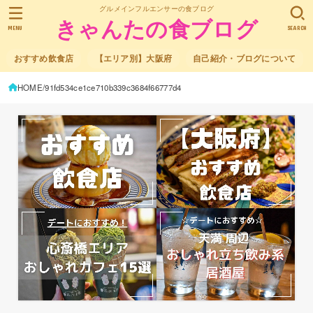
グルメインフルエンサーの食ブログ
きゃんたの食ブログ
MENU
SEARCH
おすすめ飲食店
【エリア別】大阪府
自己紹介・ブログについて
HOME
91fd534ce1ce710b339c3684f66777d4