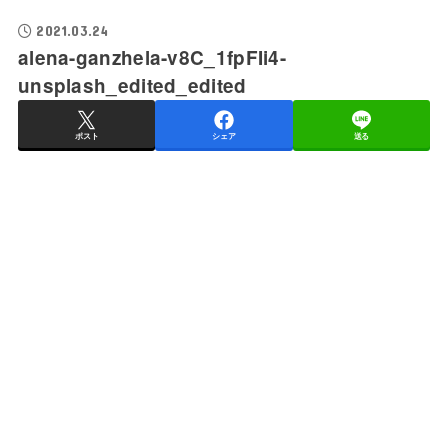
2021.03.24
alena-ganzhela-v8C_1fpFIi4-
unsplash_edited_edited
ポスト
シェア
送る