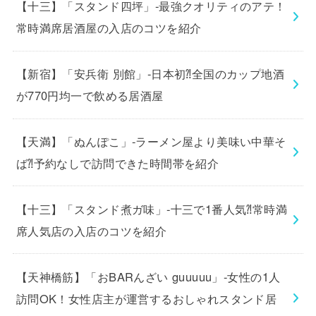
【十三】「スタンド四坪」-最強クオリティのアテ！
常時満席居酒屋の入店のコツを紹介
【新宿】「安兵衛 別館」-日本初⁈全国のカップ地酒
が770円均一で飲める居酒屋
【天満】「ぬんぽこ」-ラーメン屋より美味い中華そ
ば⁈予約なしで訪問できた時間帯を紹介
【十三】「スタンド煮ガ味」-十三で1番人気⁈常時満
席人気店の入店のコツを紹介
【天神橋筋】「おBARんざい guuuuu」-女性の1人
訪問OK！女性店主が運営するおしゃれスタンド居