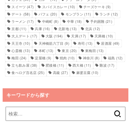
スイーツ
(47)
スパイスカレー
(10)
チーズケーキ
(9)
デート
(58)
パフェ
(20)
モンブラン
(11)
ランチ
(12)
ラーメン
(17)
中崎町
(8)
中華
(18)
予約困難
(21)
京都
(11)
兵庫
(16)
北新地
(13)
北浜
(12)
大人デート
(17)
大阪
(194)
天満
(17)
天満橋
(10)
天王寺
(10)
天神橋筋六丁目
(9)
寿司
(13)
居酒屋
(49)
心斎橋
(13)
本町
(13)
東京
(20)
東梅田
(13)
梅田
(24)
淀屋橋
(9)
焼肉
(10)
神奈川
(8)
福島
(12)
立ち飲み屋
(38)
肥後橋
(11)
西大橋
(11)
難波
(17)
食べログ百名店
(25)
高級
(27)
麻婆豆腐
(10)
キーワードから探す
検
索: