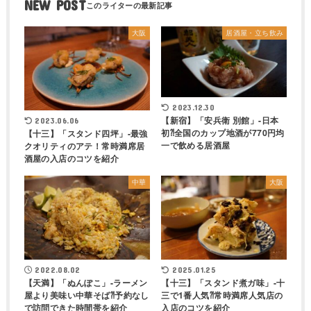
NEW POST
大阪
居酒屋・立ち飲み
2023.12.30
【新宿】「安兵衛 別館」-日本
2023.06.06
初⁈全国のカップ地酒が770円均
【十三】「スタンド四坪」-最強
一で飲める居酒屋
クオリティのアテ！常時満席居
酒屋の入店のコツを紹介
中華
大阪
2022.08.02
2025.01.25
【天満】「ぬんぽこ」-ラーメン
【十三】「スタンド煮ガ味」-十
屋より美味い中華そば⁈予約なし
三で1番人気⁈常時満席人気店の
で訪問できた時間帯を紹介
入店のコツを紹介