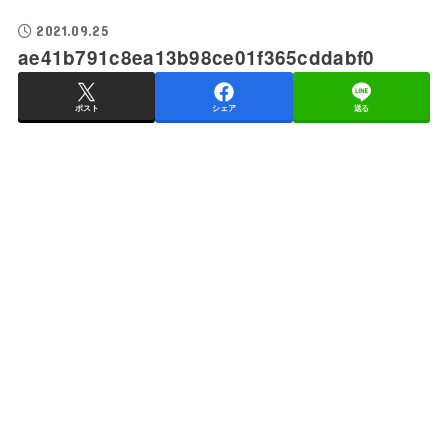
2021.09.25
ae41b791c8ea13b98ce01f365cddabf0
ポスト
シェア
送る