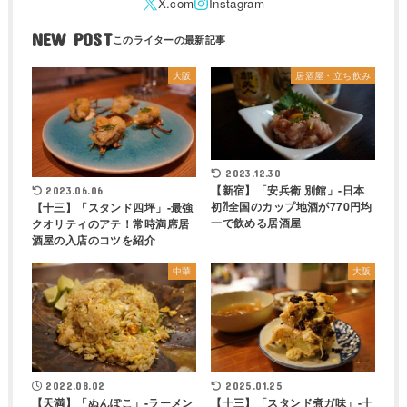
NEW POST
大阪
居酒屋・立ち飲み
2023.12.30
【新宿】「安兵衛 別館」-日本
2023.06.06
初⁈全国のカップ地酒が770円均
【十三】「スタンド四坪」-最強
一で飲める居酒屋
クオリティのアテ！常時満席居
酒屋の入店のコツを紹介
中華
大阪
2022.08.02
2025.01.25
【天満】「ぬんぽこ」-ラーメン
【十三】「スタンド煮ガ味」-十