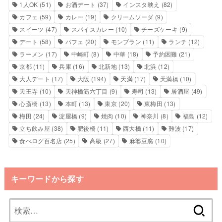
1人OK
(51)
お酒デート
(37)
インスタ映え
(82)
カフェ
(59)
カレー
(19)
クリームソーダ
(9)
スイーツ
(47)
スパイスカレー
(10)
チーズケーキ
(9)
デート
(58)
パフェ
(20)
モンブラン
(11)
ランチ
(12)
ラーメン
(17)
中崎町
(8)
中華
(18)
予約困難
(21)
京都
(11)
兵庫
(16)
北新地
(13)
北浜
(12)
大人デート
(17)
大阪
(194)
天満
(17)
天満橋
(10)
天王寺
(10)
天神橋筋六丁目
(9)
寿司
(13)
居酒屋
(49)
心斎橋
(13)
本町
(13)
東京
(20)
東梅田
(13)
梅田
(24)
淀屋橋
(9)
焼肉
(10)
神奈川
(8)
福島
(12)
立ち飲み屋
(38)
肥後橋
(11)
西大橋
(11)
難波
(17)
食べログ百名店
(25)
高級
(27)
麻婆豆腐
(10)
キーワードから探す
検
索: