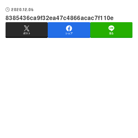
2020.12.06
8385436ca9f32ea47c4866acac7f110e
ポスト
シェア
送る