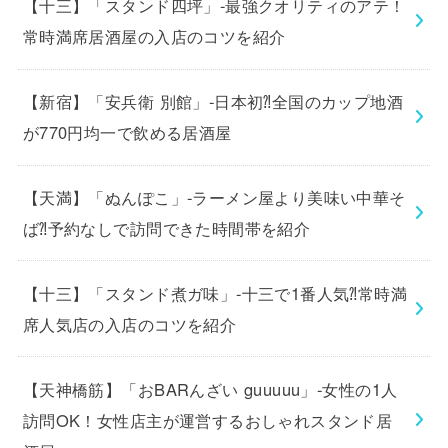
【十三】「スタンド四坪」-最強クオリティのアテ！
常時満席居酒屋の入店のコツを紹介
【新宿】「安兵衛 別館」-日本初⁈全国のカップ地酒
が770円均一で飲める居酒屋
【天満】「ぬんぽこ」-ラーメン屋より美味い中華そ
ば⁈予約なしで訪問できた時間帯を紹介
【十三】「スタンド煮ガ味」-十三で1番人気⁈常時満
席人気店の入店のコツを紹介
【天神橋筋】「おBARんざい guuuuu」-女性の1人
訪問OK！女性店主が運営するおしゃれスタンド居