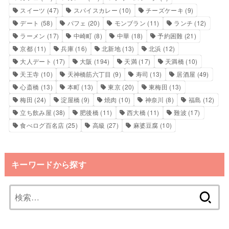
スイーツ
(47)
スパイスカレー
(10)
チーズケーキ
(9)
デート
(58)
パフェ
(20)
モンブラン
(11)
ランチ
(12)
ラーメン
(17)
中崎町
(8)
中華
(18)
予約困難
(21)
京都
(11)
兵庫
(16)
北新地
(13)
北浜
(12)
大人デート
(17)
大阪
(194)
天満
(17)
天満橋
(10)
天王寺
(10)
天神橋筋六丁目
(9)
寿司
(13)
居酒屋
(49)
心斎橋
(13)
本町
(13)
東京
(20)
東梅田
(13)
梅田
(24)
淀屋橋
(9)
焼肉
(10)
神奈川
(8)
福島
(12)
立ち飲み屋
(38)
肥後橋
(11)
西大橋
(11)
難波
(17)
食べログ百名店
(25)
高級
(27)
麻婆豆腐
(10)
キーワードから探す
検
索: