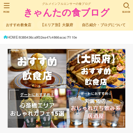
グルメインフルエンサーの食ブログ
きゃんたの食ブログ
MENU
SEARCH
おすすめ飲食店
【エリア別】大阪府
自己紹介・ブログについて
HOME
8385436ca9f32ea47c4866acac7f110e