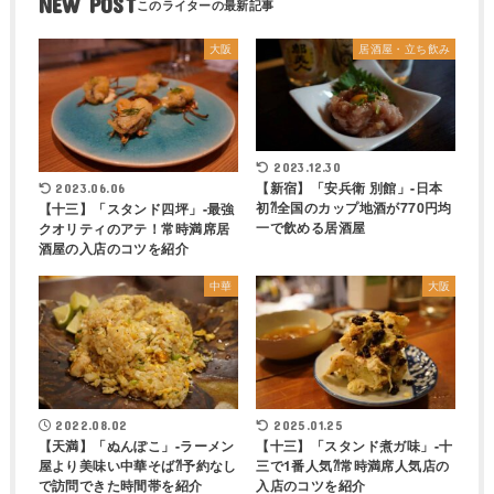
NEW POST
大阪
居酒屋・立ち飲み
2023.12.30
【新宿】「安兵衛 別館」-日本
2023.06.06
初⁈全国のカップ地酒が770円均
【十三】「スタンド四坪」-最強
一で飲める居酒屋
クオリティのアテ！常時満席居
酒屋の入店のコツを紹介
中華
大阪
2022.08.02
2025.01.25
【天満】「ぬんぽこ」-ラーメン
【十三】「スタンド煮ガ味」-十
屋より美味い中華そば⁈予約なし
三で1番人気⁈常時満席人気店の
で訪問できた時間帯を紹介
入店のコツを紹介