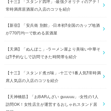
【十三】「スタンド四坪」-最強クオリティのアテ！
常時満席居酒屋の入店のコツを紹介
【新宿】「安兵衛 別館」-日本初⁈全国のカップ地酒
が770円均一で飲める居酒屋
【天満】「ぬんぽこ」-ラーメン屋より美味い中華そ
ば⁈予約なしで訪問できた時間帯を紹介
【十三】「スタンド煮ガ味」-十三で1番人気⁈常時満
席人気店の入店のコツを紹介
【天神橋筋】「おBARんざい guuuuu」-女性の1人
訪問OK！女性店主が運営するおしゃれスタンド居