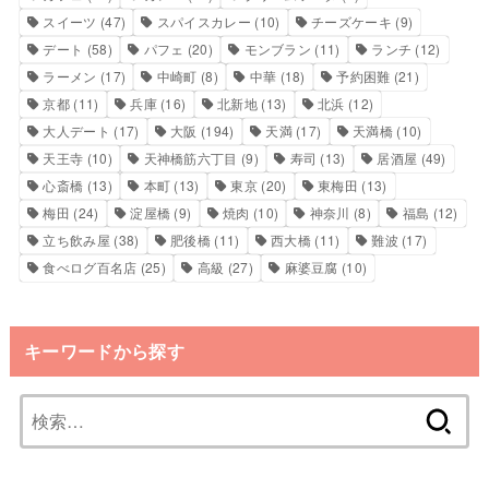
スイーツ
(47)
スパイスカレー
(10)
チーズケーキ
(9)
デート
(58)
パフェ
(20)
モンブラン
(11)
ランチ
(12)
ラーメン
(17)
中崎町
(8)
中華
(18)
予約困難
(21)
京都
(11)
兵庫
(16)
北新地
(13)
北浜
(12)
大人デート
(17)
大阪
(194)
天満
(17)
天満橋
(10)
天王寺
(10)
天神橋筋六丁目
(9)
寿司
(13)
居酒屋
(49)
心斎橋
(13)
本町
(13)
東京
(20)
東梅田
(13)
梅田
(24)
淀屋橋
(9)
焼肉
(10)
神奈川
(8)
福島
(12)
立ち飲み屋
(38)
肥後橋
(11)
西大橋
(11)
難波
(17)
食べログ百名店
(25)
高級
(27)
麻婆豆腐
(10)
キーワードから探す
検
索: