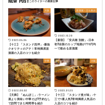
NEW POST
大阪
居酒屋・立ち飲み
2023.12.30
【新宿】「安兵衛 別館」-日本
2023.06.06
初⁈全国のカップ地酒が770円均
【十三】「スタンド四坪」-最強
一で飲める居酒屋
クオリティのアテ！常時満席居
酒屋の入店のコツを紹介
中華
大阪
2022.08.02
2025.01.25
【天満】「ぬんぽこ」-ラーメン
【十三】「スタンド煮ガ味」-十
屋より美味い中華そば⁈予約なし
三で1番人気⁈常時満席人気店の
で訪問できた時間帯を紹介
入店のコツを紹介