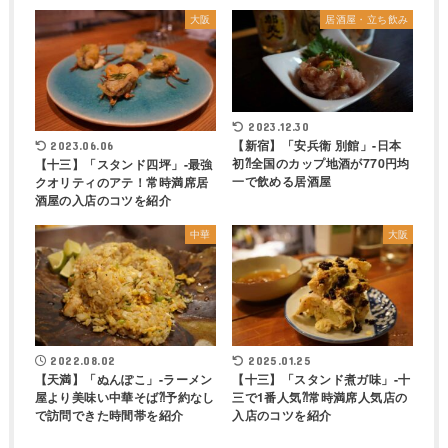
大阪
居酒屋・立ち飲み
2023.12.30
【新宿】「安兵衛 別館」-日本
2023.06.06
初⁈全国のカップ地酒が770円均
【十三】「スタンド四坪」-最強
一で飲める居酒屋
クオリティのアテ！常時満席居
酒屋の入店のコツを紹介
中華
大阪
2022.08.02
2025.01.25
【天満】「ぬんぽこ」-ラーメン
【十三】「スタンド煮ガ味」-十
屋より美味い中華そば⁈予約なし
三で1番人気⁈常時満席人気店の
で訪問できた時間帯を紹介
入店のコツを紹介