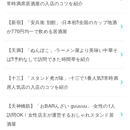
常時満席居酒屋の入店のコツを紹介
【新宿】「安兵衛 別館」-日本初⁈全国のカップ地酒
が770円均一で飲める居酒屋
【天満】「ぬんぽこ」-ラーメン屋より美味い中華そ
ば⁈予約なしで訪問できた時間帯を紹介
【十三】「スタンド煮ガ味」-十三で1番人気⁈常時満
席人気店の入店のコツを紹介
【天神橋筋】「おBARんざい guuuuu」-女性の1人
訪問OK！女性店主が運営するおしゃれスタンド居
酒屋