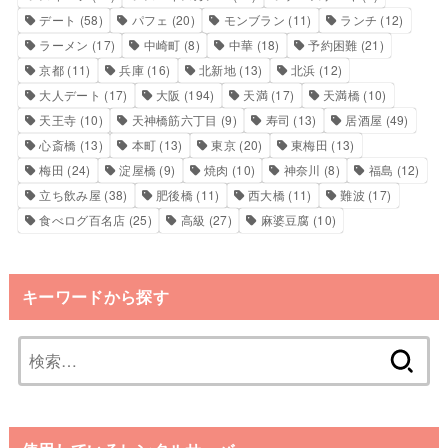
デート
(58)
パフェ
(20)
モンブラン
(11)
ランチ
(12)
ラーメン
(17)
中崎町
(8)
中華
(18)
予約困難
(21)
京都
(11)
兵庫
(16)
北新地
(13)
北浜
(12)
大人デート
(17)
大阪
(194)
天満
(17)
天満橋
(10)
天王寺
(10)
天神橋筋六丁目
(9)
寿司
(13)
居酒屋
(49)
心斎橋
(13)
本町
(13)
東京
(20)
東梅田
(13)
梅田
(24)
淀屋橋
(9)
焼肉
(10)
神奈川
(8)
福島
(12)
立ち飲み屋
(38)
肥後橋
(11)
西大橋
(11)
難波
(17)
食べログ百名店
(25)
高級
(27)
麻婆豆腐
(10)
キーワードから探す
検
索: