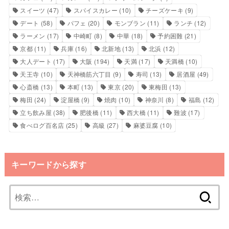
スイーツ
(47)
スパイスカレー
(10)
チーズケーキ
(9)
デート
(58)
パフェ
(20)
モンブラン
(11)
ランチ
(12)
ラーメン
(17)
中崎町
(8)
中華
(18)
予約困難
(21)
京都
(11)
兵庫
(16)
北新地
(13)
北浜
(12)
大人デート
(17)
大阪
(194)
天満
(17)
天満橋
(10)
天王寺
(10)
天神橋筋六丁目
(9)
寿司
(13)
居酒屋
(49)
心斎橋
(13)
本町
(13)
東京
(20)
東梅田
(13)
梅田
(24)
淀屋橋
(9)
焼肉
(10)
神奈川
(8)
福島
(12)
立ち飲み屋
(38)
肥後橋
(11)
西大橋
(11)
難波
(17)
食べログ百名店
(25)
高級
(27)
麻婆豆腐
(10)
キーワードから探す
検
索: