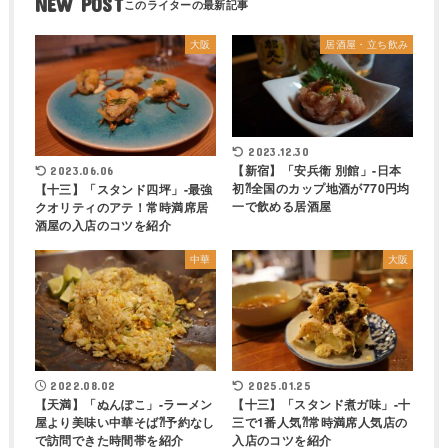
NEW POST
大阪
居酒屋・立ち飲み
2023.12.30
【新宿】「安兵衛 別館」-日本
2023.06.06
初⁈全国のカップ地酒が770円均
【十三】「スタンド四坪」-最強
一で飲める居酒屋
クオリティのアテ！常時満席居
酒屋の入店のコツを紹介
中華
大阪
2022.08.02
2025.01.25
【天満】「ぬんぽこ」-ラーメン
【十三】「スタンド煮ガ味」-十
屋より美味い中華そば⁈予約なし
三で1番人気⁈常時満席人気店の
で訪問できた時間帯を紹介
入店のコツを紹介