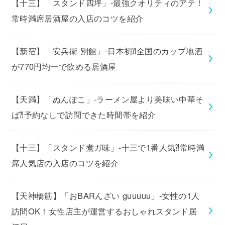
【十三】「スタンド四坪」-最強クオリティのアテ！
常時満席居酒屋の入店のコツを紹介
【新宿】「安兵衛 別館」-日本初⁈全国のカップ地酒
が770円均一で飲める居酒屋
【天満】「ぬんぽこ」-ラーメン屋より美味い中華そ
ば⁈予約なしで訪問できた時間帯を紹介
【十三】「スタンド煮ガ味」-十三で1番人気⁈常時満
席人気店の入店のコツを紹介
【天神橋筋】「おBARんざい guuuuu」-女性の1人
訪問OK！女性店主が運営するおしゃれスタンド居