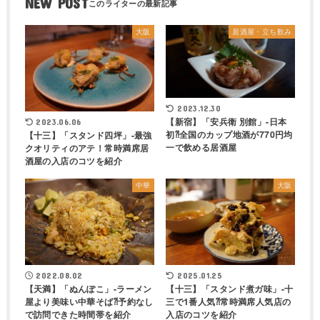
NEW POST
大阪
居酒屋・立ち飲み
2023.12.30
【新宿】「安兵衛 別館」-日本
2023.06.06
初⁈全国のカップ地酒が770円均
【十三】「スタンド四坪」-最強
一で飲める居酒屋
クオリティのアテ！常時満席居
酒屋の入店のコツを紹介
中華
大阪
2022.08.02
2025.01.25
【天満】「ぬんぽこ」-ラーメン
【十三】「スタンド煮ガ味」-十
屋より美味い中華そば⁈予約なし
三で1番人気⁈常時満席人気店の
で訪問できた時間帯を紹介
入店のコツを紹介