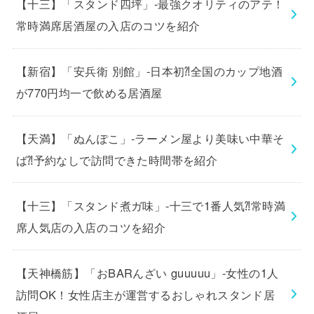
【十三】「スタンド四坪」-最強クオリティのアテ！
常時満席居酒屋の入店のコツを紹介
【新宿】「安兵衛 別館」-日本初⁈全国のカップ地酒
が770円均一で飲める居酒屋
【天満】「ぬんぽこ」-ラーメン屋より美味い中華そ
ば⁈予約なしで訪問できた時間帯を紹介
【十三】「スタンド煮ガ味」-十三で1番人気⁈常時満
席人気店の入店のコツを紹介
【天神橋筋】「おBARんざい guuuuu」-女性の1人
訪問OK！女性店主が運営するおしゃれスタンド居