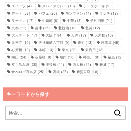
スイーツ
(47)
スパイスカレー
(10)
チーズケーキ
(9)
デート
(58)
パフェ
(20)
モンブラン
(11)
ランチ
(12)
ラーメン
(17)
中崎町
(8)
中華
(18)
予約困難
(21)
京都
(11)
兵庫
(16)
北新地
(13)
北浜
(12)
大人デート
(17)
大阪
(194)
天満
(17)
天満橋
(10)
天王寺
(10)
天神橋筋六丁目
(9)
寿司
(13)
居酒屋
(49)
心斎橋
(13)
本町
(13)
東京
(20)
東梅田
(13)
梅田
(24)
淀屋橋
(9)
焼肉
(10)
神奈川
(8)
福島
(12)
立ち飲み屋
(38)
肥後橋
(11)
西大橋
(11)
難波
(17)
食べログ百名店
(25)
高級
(27)
麻婆豆腐
(10)
キーワードから探す
検
索: