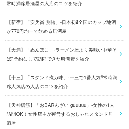
常時満席居酒屋の入店のコツを紹介
【新宿】「安兵衛 別館」-日本初⁈全国のカップ地酒
が770円均一で飲める居酒屋
【天満】「ぬんぽこ」-ラーメン屋より美味い中華そ
ば⁈予約なしで訪問できた時間帯を紹介
【十三】「スタンド煮ガ味」-十三で1番人気⁈常時満
席人気店の入店のコツを紹介
【天神橋筋】「おBARんざい guuuuu」-女性の1人
訪問OK！女性店主が運営するおしゃれスタンド居
酒屋