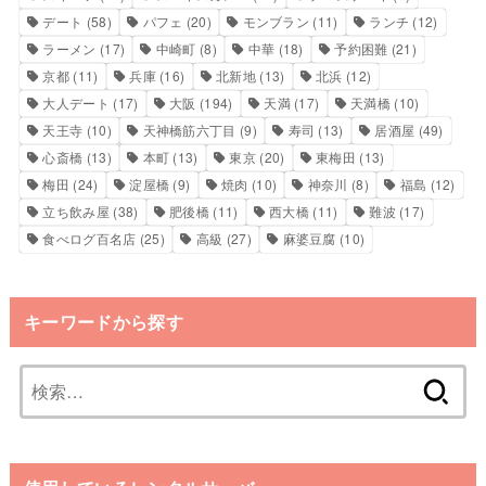
デート
(58)
パフェ
(20)
モンブラン
(11)
ランチ
(12)
ラーメン
(17)
中崎町
(8)
中華
(18)
予約困難
(21)
京都
(11)
兵庫
(16)
北新地
(13)
北浜
(12)
大人デート
(17)
大阪
(194)
天満
(17)
天満橋
(10)
天王寺
(10)
天神橋筋六丁目
(9)
寿司
(13)
居酒屋
(49)
心斎橋
(13)
本町
(13)
東京
(20)
東梅田
(13)
梅田
(24)
淀屋橋
(9)
焼肉
(10)
神奈川
(8)
福島
(12)
立ち飲み屋
(38)
肥後橋
(11)
西大橋
(11)
難波
(17)
食べログ百名店
(25)
高級
(27)
麻婆豆腐
(10)
キーワードから探す
検
索: