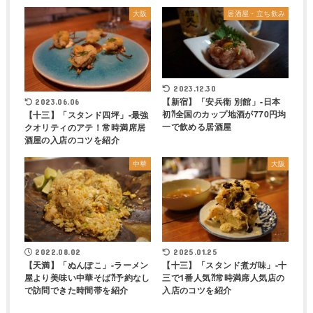
大阪
居酒屋・立ち飲み
2023.12.30
【新宿】「安兵衛 別館」-日本
2023.06.06
初⁈全国のカップ地酒が770円均
【十三】「スタンド四坪」-最強
一で飲める居酒屋
クオリティのアテ！常時満席居
酒屋の入店のコツを紹介
中華
大阪
2022.08.02
2025.01.25
【天満】「ぬんぽこ」-ラーメン
【十三】「スタンド煮ガ味」-十
屋より美味い中華そば⁈予約なし
三で1番人気⁈常時満席人気店の
で訪問できた時間帯を紹介
入店のコツを紹介