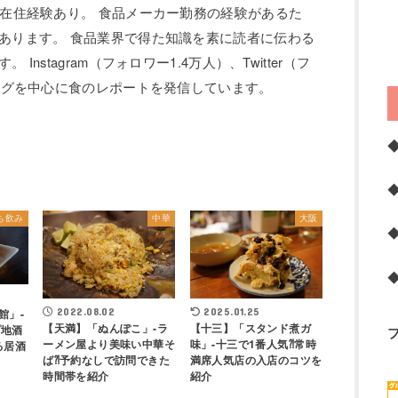
の在住経験あり。 食品メーカー勤務の経験があるた
あります。 食品業界で得た知識を素に読者に伝わる
Instagram（フォロワー1.4万人）、Twitter（フ
ブログを中心に食のレポートを発信しています。
ち飲み
中華
大阪
2022.08.02
2025.01.25
館」-
【天満】「ぬんぽこ」-ラ
【十三】「スタンド煮ガ
プ地酒
ーメン屋より美味い中華そ
味」-十三で1番人気⁈常時
る居酒
ば⁈予約なしで訪問できた
満席人気店の入店のコツを
時間帯を紹介
紹介