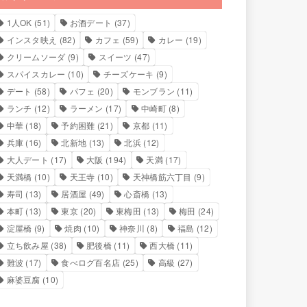
1人OK
(51)
お酒デート
(37)
インスタ映え
(82)
カフェ
(59)
カレー
(19)
クリームソーダ
(9)
スイーツ
(47)
スパイスカレー
(10)
チーズケーキ
(9)
デート
(58)
パフェ
(20)
モンブラン
(11)
ランチ
(12)
ラーメン
(17)
中崎町
(8)
中華
(18)
予約困難
(21)
京都
(11)
兵庫
(16)
北新地
(13)
北浜
(12)
大人デート
(17)
大阪
(194)
天満
(17)
天満橋
(10)
天王寺
(10)
天神橋筋六丁目
(9)
寿司
(13)
居酒屋
(49)
心斎橋
(13)
本町
(13)
東京
(20)
東梅田
(13)
梅田
(24)
淀屋橋
(9)
焼肉
(10)
神奈川
(8)
福島
(12)
立ち飲み屋
(38)
肥後橋
(11)
西大橋
(11)
難波
(17)
食べログ百名店
(25)
高級
(27)
麻婆豆腐
(10)