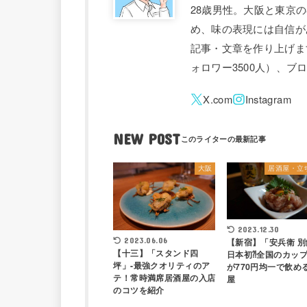
28歳男性。大阪と東京
め、味の表現には自信が
記事・文章を作り上げます。 
ォロワー3500人）、
NEW POST
大阪
居酒屋・立
2023.12.30
2023.06.06
【新宿】「安兵衛 別
【十三】「スタンド四
日本初⁈全国のカッ
坪」-最強クオリティのア
が770円均一で飲め
テ！常時満席居酒屋の入店
屋
のコツを紹介