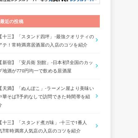
最近の投稿
【十三】「スタンド四坪」-最強クオリティの
アテ！常時満席居酒屋の入店のコツを紹介
【新宿】「安兵衛 別館」-日本初⁈全国のカッ
プ地酒が770円均一で飲める居酒屋
【天満】「ぬんぽこ」-ラーメン屋より美味い
中華そば⁈予約なしで訪問できた時間帯を紹
介
【十三】「スタンド煮ガ味」-十三で1番人
気⁈常時満席人気店の入店のコツを紹介