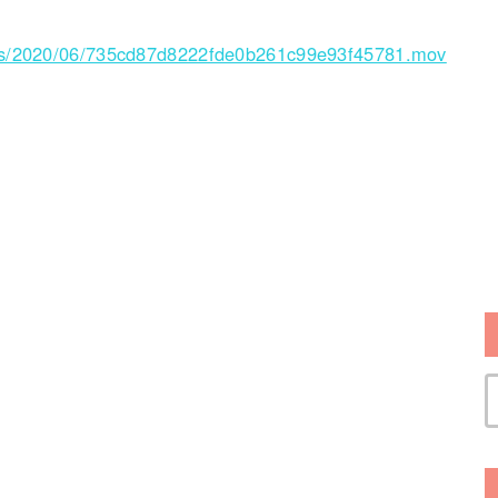
ads/2020/06/735cd87d8222fde0b261c99e93f45781.mov