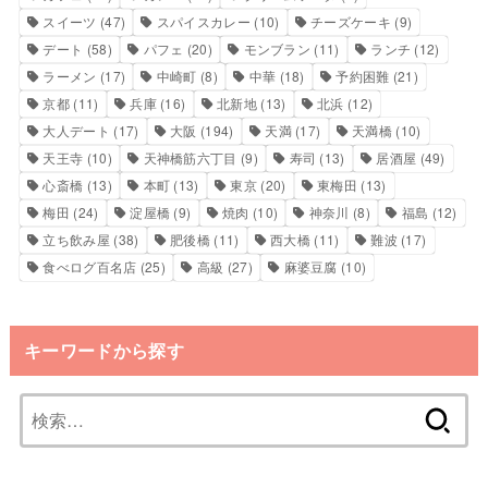
スイーツ
(47)
スパイスカレー
(10)
チーズケーキ
(9)
デート
(58)
パフェ
(20)
モンブラン
(11)
ランチ
(12)
ラーメン
(17)
中崎町
(8)
中華
(18)
予約困難
(21)
京都
(11)
兵庫
(16)
北新地
(13)
北浜
(12)
大人デート
(17)
大阪
(194)
天満
(17)
天満橋
(10)
天王寺
(10)
天神橋筋六丁目
(9)
寿司
(13)
居酒屋
(49)
心斎橋
(13)
本町
(13)
東京
(20)
東梅田
(13)
梅田
(24)
淀屋橋
(9)
焼肉
(10)
神奈川
(8)
福島
(12)
立ち飲み屋
(38)
肥後橋
(11)
西大橋
(11)
難波
(17)
食べログ百名店
(25)
高級
(27)
麻婆豆腐
(10)
キーワードから探す
検
索: