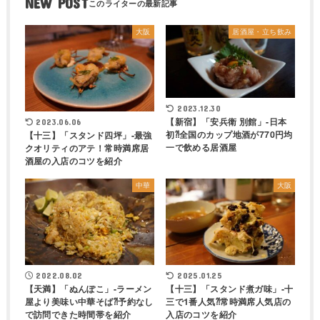
NEW POST
大阪
居酒屋・立ち飲み
2023.12.30
【新宿】「安兵衛 別館」-日本
2023.06.06
初⁈全国のカップ地酒が770円均
【十三】「スタンド四坪」-最強
一で飲める居酒屋
クオリティのアテ！常時満席居
酒屋の入店のコツを紹介
中華
大阪
2022.08.02
2025.01.25
【天満】「ぬんぽこ」-ラーメン
【十三】「スタンド煮ガ味」-十
屋より美味い中華そば⁈予約なし
三で1番人気⁈常時満席人気店の
で訪問できた時間帯を紹介
入店のコツを紹介