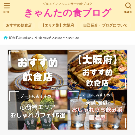
グルメインフルエンサーの食ブログ
きゃんたの食ブログ
MENU
SEARCH
おすすめ飲食店
【エリア別】大阪府
自己紹介・ブログについて
HOME
323d3265d61b7969f5e493c71e8e89ac