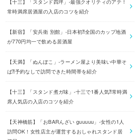
【十三】「スタンド四坪」-最強クオリティのアテ！
常時満席居酒屋の入店のコツを紹介
【新宿】「安兵衛 別館」-日本初⁈全国のカップ地酒
が770円均一で飲める居酒屋
【天満】「ぬんぽこ」-ラーメン屋より美味い中華そ
ば⁈予約なしで訪問できた時間帯を紹介
【十三】「スタンド煮ガ味」-十三で1番人気⁈常時満
席人気店の入店のコツを紹介
【天神橋筋】「おBARんざい guuuuu」-女性の1人
訪問OK！女性店主が運営するおしゃれスタンド居