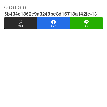
2022.07.27
5b434e1862c9a3249bc8d16718a142fc-13
ポスト
シェア
送る