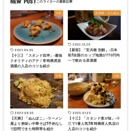
NEW POST
大阪
居酒屋・立ち飲み
2023.12.30
【新宿】「安兵衛 別館」-日本
2023.06.06
初⁈全国のカップ地酒が770円均
【十三】「スタンド四坪」-最強
一で飲める居酒屋
クオリティのアテ！常時満席居
酒屋の入店のコツを紹介
中華
大阪
2022.08.02
2025.01.25
【天満】「ぬんぽこ」-ラーメン
【十三】「スタンド煮ガ味」-十
屋より美味い中華そば⁈予約なし
三で1番人気⁈常時満席人気店の
で訪問できた時間帯を紹介
入店のコツを紹介