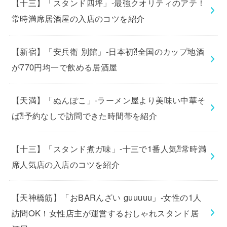
【十三】「スタンド四坪」-最強クオリティのアテ！
常時満席居酒屋の入店のコツを紹介
【新宿】「安兵衛 別館」-日本初⁈全国のカップ地酒
が770円均一で飲める居酒屋
【天満】「ぬんぽこ」-ラーメン屋より美味い中華そ
ば⁈予約なしで訪問できた時間帯を紹介
【十三】「スタンド煮ガ味」-十三で1番人気⁈常時満
席人気店の入店のコツを紹介
【天神橋筋】「おBARんざい guuuuu」-女性の1人
訪問OK！女性店主が運営するおしゃれスタンド居