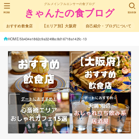
グルメインフルエンサーの食ブログ
きゃんたの食ブログ
MENU
SEARCH
おすすめ飲食店
【エリア別】大阪府
自己紹介・ブログについて
HOME
5b434e1862c9a3249bc8d16718a142fc-13