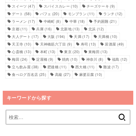
スイーツ
(47)
スパイスカレー
(10)
チーズケーキ
(9)
デート
(58)
パフェ
(20)
モンブラン
(11)
ランチ
(12)
ラーメン
(17)
中崎町
(8)
中華
(18)
予約困難
(21)
京都
(11)
兵庫
(16)
北新地
(13)
北浜
(12)
大人デート
(17)
大阪
(194)
天満
(17)
天満橋
(10)
天王寺
(10)
天神橋筋六丁目
(9)
寿司
(13)
居酒屋
(49)
心斎橋
(13)
本町
(13)
東京
(20)
東梅田
(13)
梅田
(24)
淀屋橋
(9)
焼肉
(10)
神奈川
(8)
福島
(12)
立ち飲み屋
(38)
肥後橋
(11)
西大橋
(11)
難波
(17)
食べログ百名店
(25)
高級
(27)
麻婆豆腐
(10)
キーワードから探す
検
索: