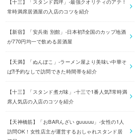
【十三】「スタンド四坪」-最強クオリティのアテ！
常時満席居酒屋の入店のコツを紹介
【新宿】「安兵衛 別館」-日本初⁈全国のカップ地酒
が770円均一で飲める居酒屋
【天満】「ぬんぽこ」-ラーメン屋より美味い中華そ
ば⁈予約なしで訪問できた時間帯を紹介
【十三】「スタンド煮ガ味」-十三で1番人気⁈常時満
席人気店の入店のコツを紹介
【天神橋筋】「おBARんざい guuuuu」-女性の1人
訪問OK！女性店主が運営するおしゃれスタンド居