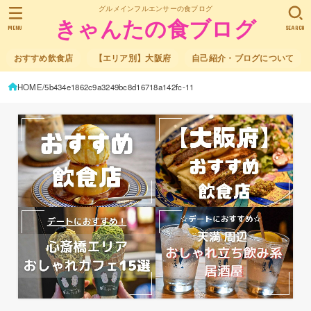
グルメインフルエンサーの食ブログ
きゃんたの食ブログ
MENU
SEARCH
おすすめ飲食店
【エリア別】大阪府
自己紹介・ブログについて
HOME
5b434e1862c9a3249bc8d16718a142fc-11