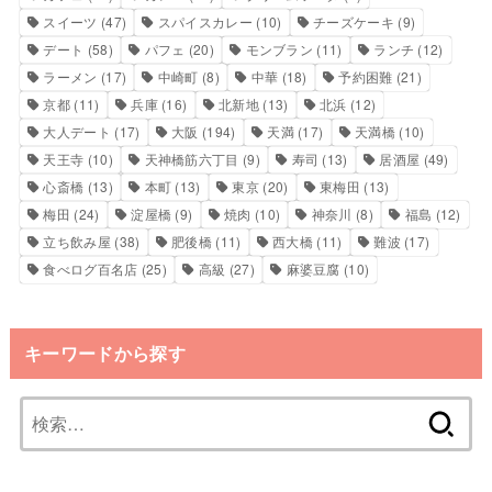
スイーツ
(47)
スパイスカレー
(10)
チーズケーキ
(9)
デート
(58)
パフェ
(20)
モンブラン
(11)
ランチ
(12)
ラーメン
(17)
中崎町
(8)
中華
(18)
予約困難
(21)
京都
(11)
兵庫
(16)
北新地
(13)
北浜
(12)
大人デート
(17)
大阪
(194)
天満
(17)
天満橋
(10)
天王寺
(10)
天神橋筋六丁目
(9)
寿司
(13)
居酒屋
(49)
心斎橋
(13)
本町
(13)
東京
(20)
東梅田
(13)
梅田
(24)
淀屋橋
(9)
焼肉
(10)
神奈川
(8)
福島
(12)
立ち飲み屋
(38)
肥後橋
(11)
西大橋
(11)
難波
(17)
食べログ百名店
(25)
高級
(27)
麻婆豆腐
(10)
キーワードから探す
検
索: