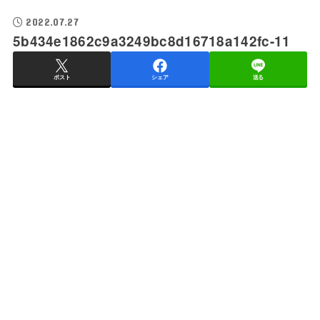
2022.07.27
5b434e1862c9a3249bc8d16718a142fc-11
ポスト
シェア
送る