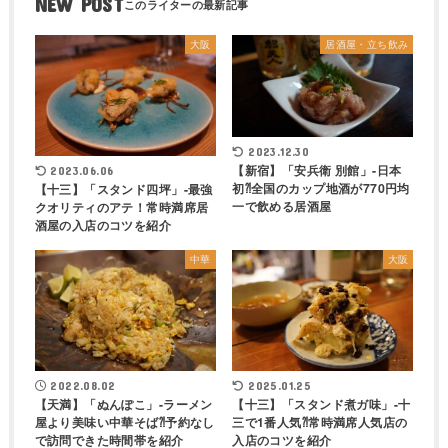
NEW POST
大阪
居酒屋・立ち飲み
2023.12.30
【新宿】「安兵衛 別館」-日本
2023.06.06
初⁈全国のカップ地酒が770円均
【十三】「スタンド四坪」-最強
一で飲める居酒屋
クオリティのアテ！常時満席居
酒屋の入店のコツを紹介
中華
大阪
2022.08.02
2025.01.25
【天満】「ぬんぽこ」-ラーメン
【十三】「スタンド煮ガ味」-十
屋より美味い中華そば⁈予約なし
三で1番人気⁈常時満席人気店の
で訪問できた時間帯を紹介
入店のコツを紹介