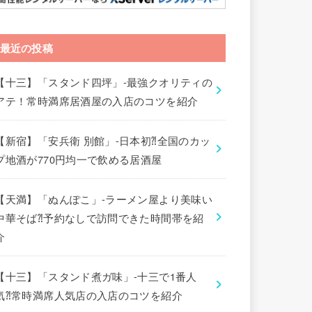
最近の投稿
【十三】「スタンド四坪」-最強クオリティの
アテ！常時満席居酒屋の入店のコツを紹介
【新宿】「安兵衛 別館」-日本初⁈全国のカッ
プ地酒が770円均一で飲める居酒屋
【天満】「ぬんぽこ」-ラーメン屋より美味い
中華そば⁈予約なしで訪問できた時間帯を紹
介
【十三】「スタンド煮ガ味」-十三で1番人
気⁈常時満席人気店の入店のコツを紹介