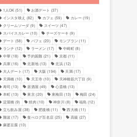
1人OK
(51)
お酒デート
(37)
インスタ映え
(82)
カフェ
(59)
カレー
(19)
クリームソーダ
(9)
スイーツ
(47)
スパイスカレー
(10)
チーズケーキ
(9)
デート
(58)
パフェ
(20)
モンブラン
(11)
ランチ
(12)
ラーメン
(17)
中崎町
(8)
中華
(18)
予約困難
(21)
京都
(11)
兵庫
(16)
北新地
(13)
北浜
(12)
大人デート
(17)
大阪
(194)
天満
(17)
天満橋
(10)
天王寺
(10)
天神橋筋六丁目
(9)
寿司
(13)
居酒屋
(49)
心斎橋
(13)
本町
(13)
東京
(20)
東梅田
(13)
梅田
(24)
淀屋橋
(9)
焼肉
(10)
神奈川
(8)
福島
(12)
立ち飲み屋
(38)
肥後橋
(11)
西大橋
(11)
難波
(17)
食べログ百名店
(25)
高級
(27)
麻婆豆腐
(10)