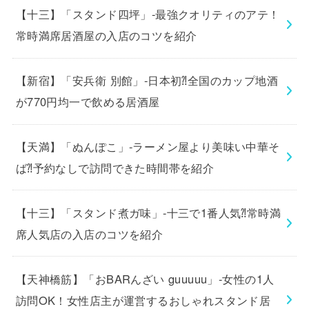
【十三】「スタンド四坪」-最強クオリティのアテ！
常時満席居酒屋の入店のコツを紹介
【新宿】「安兵衛 別館」-日本初⁈全国のカップ地酒
が770円均一で飲める居酒屋
【天満】「ぬんぽこ」-ラーメン屋より美味い中華そ
ば⁈予約なしで訪問できた時間帯を紹介
【十三】「スタンド煮ガ味」-十三で1番人気⁈常時満
席人気店の入店のコツを紹介
【天神橋筋】「おBARんざい guuuuu」-女性の1人
訪問OK！女性店主が運営するおしゃれスタンド居