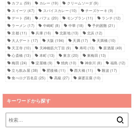
カフェ
(59)
カレー
(19)
クリームソーダ
(9)
スイーツ
(47)
スパイスカレー
(10)
チーズケーキ
(9)
デート
(58)
パフェ
(20)
モンブラン
(11)
ランチ
(12)
ラーメン
(17)
中崎町
(8)
中華
(18)
予約困難
(21)
京都
(11)
兵庫
(16)
北新地
(13)
北浜
(12)
大人デート
(17)
大阪
(194)
天満
(17)
天満橋
(10)
天王寺
(10)
天神橋筋六丁目
(9)
寿司
(13)
居酒屋
(49)
心斎橋
(13)
本町
(13)
東京
(20)
東梅田
(13)
梅田
(24)
淀屋橋
(9)
焼肉
(10)
神奈川
(8)
福島
(12)
立ち飲み屋
(38)
肥後橋
(11)
西大橋
(11)
難波
(17)
食べログ百名店
(25)
高級
(27)
麻婆豆腐
(10)
キーワードから探す
検
索: