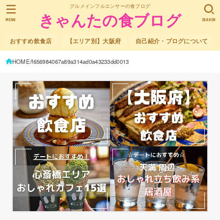
グルメインフルエンサーの食ブログ
きゃんたの食ブログ
MENU
SEARCH
おすすめ飲食店
【エリア別】大阪府
自己紹介・ブログについて
HOME
f656984067a89a314ad0a43233dd0013