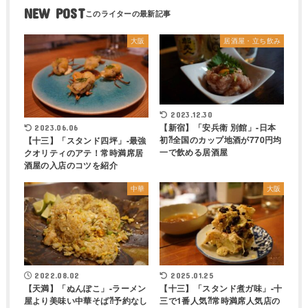
NEW POST
大阪
居酒屋・立ち飲み
2023.12.30
【新宿】「安兵衛 別館」-日本
2023.06.06
初⁈全国のカップ地酒が770円均
【十三】「スタンド四坪」-最強
一で飲める居酒屋
クオリティのアテ！常時満席居
酒屋の入店のコツを紹介
中華
大阪
2022.08.02
2025.01.25
【天満】「ぬんぽこ」-ラーメン
【十三】「スタンド煮ガ味」-十
屋より美味い中華そば⁈予約なし
三で1番人気⁈常時満席人気店の