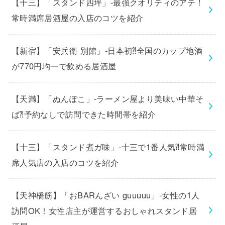
【十三】「スタンド四坪」-最強クオリティのアテ！
常時満席居酒屋の入店のコツを紹介
【新宿】「安兵衛 別館」-日本初⁈全国のカップ地酒
が770円均一で飲める居酒屋
【天満】「ぬんぽこ」-ラーメン屋より美味い中華そ
ば⁈予約なしで訪問できた時間帯を紹介
【十三】「スタンド煮ガ味」-十三で1番人気⁈常時満
席人気店の入店のコツを紹介
【天神橋筋】「おBARんざい guuuuu」-女性の1人
訪問OK！女性店主が運営するおしゃれスタンド居