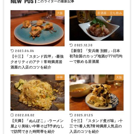
NEW POST
大阪
居酒屋・立ち飲み
2023.12.30
【新宿】「安兵衛 別館」-日本
2023.06.06
初⁈全国のカップ地酒が770円均
【十三】「スタンド四坪」-最強
一で飲める居酒屋
クオリティのアテ！常時満席居
酒屋の入店のコツを紹介
中華
大阪
2022.08.02
2025.01.25
【天満】「ぬんぽこ」-ラーメン
【十三】「スタンド煮ガ味」-十
屋より美味い中華そば⁈予約なし
三で1番人気⁈常時満席人気店の
で訪問できた時間帯を紹介
入店のコツを紹介