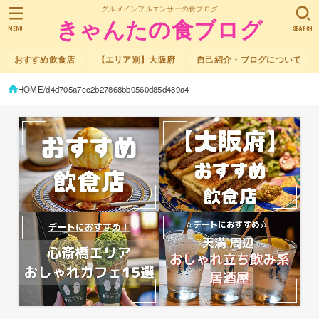
グルメインフルエンサーの食ブログ
きゃんたの食ブログ
MENU
SEARCH
おすすめ飲食店
【エリア別】大阪府
自己紹介・ブログについて
HOME
d4d705a7cc2b27868bb0560d85d489a4