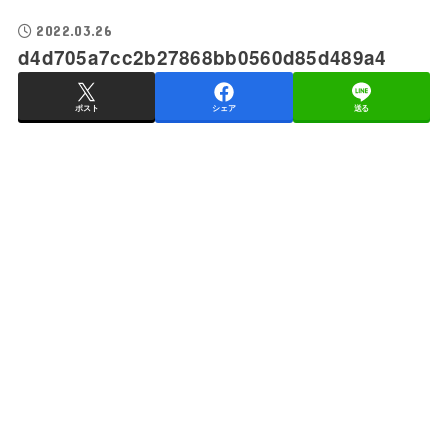
2022.03.26
d4d705a7cc2b27868bb0560d85d489a4
ポスト
シェア
送る