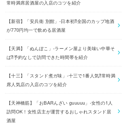
常時満席居酒屋の入店のコツを紹介
【新宿】「安兵衛 別館」-日本初⁈全国のカップ地酒
が770円均一で飲める居酒屋
【天満】「ぬんぽこ」-ラーメン屋より美味い中華そ
ば⁈予約なしで訪問できた時間帯を紹介
【十三】「スタンド煮ガ味」-十三で1番人気⁈常時満
席人気店の入店のコツを紹介
【天神橋筋】「おBARんざい guuuuu」-女性の1人
訪問OK！女性店主が運営するおしゃれスタンド居
酒屋