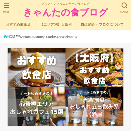
グルメインフルエンサーの食ブログ
きゃんたの食ブログ
MENU
SEARCH
おすすめ飲食店
【エリア別】大阪府
自己紹介・ブログについて
HOME
f656984067a89a314ad0a43233dd0013