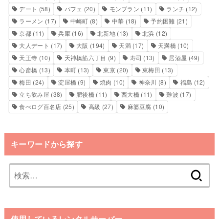
デート
(58)
パフェ
(20)
モンブラン
(11)
ランチ
(12)
ラーメン
(17)
中崎町
(8)
中華
(18)
予約困難
(21)
京都
(11)
兵庫
(16)
北新地
(13)
北浜
(12)
大人デート
(17)
大阪
(194)
天満
(17)
天満橋
(10)
天王寺
(10)
天神橋筋六丁目
(9)
寿司
(13)
居酒屋
(49)
心斎橋
(13)
本町
(13)
東京
(20)
東梅田
(13)
梅田
(24)
淀屋橋
(9)
焼肉
(10)
神奈川
(8)
福島
(12)
立ち飲み屋
(38)
肥後橋
(11)
西大橋
(11)
難波
(17)
食べログ百名店
(25)
高級
(27)
麻婆豆腐
(10)
キーワードから探す
検
索:
使用しているレンタルサーバー