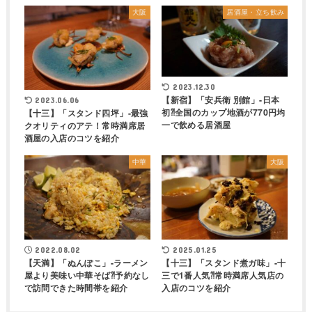
大阪
居酒屋・立ち飲み
2023.12.30
【新宿】「安兵衛 別館」-日本
2023.06.06
初⁈全国のカップ地酒が770円均
【十三】「スタンド四坪」-最強
一で飲める居酒屋
クオリティのアテ！常時満席居
酒屋の入店のコツを紹介
中華
大阪
2022.08.02
2025.01.25
【天満】「ぬんぽこ」-ラーメン
【十三】「スタンド煮ガ味」-十
屋より美味い中華そば⁈予約なし
三で1番人気⁈常時満席人気店の
で訪問できた時間帯を紹介
入店のコツを紹介