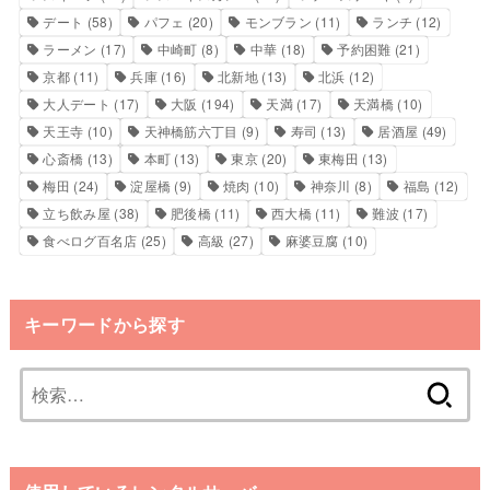
デート
(58)
パフェ
(20)
モンブラン
(11)
ランチ
(12)
ラーメン
(17)
中崎町
(8)
中華
(18)
予約困難
(21)
京都
(11)
兵庫
(16)
北新地
(13)
北浜
(12)
大人デート
(17)
大阪
(194)
天満
(17)
天満橋
(10)
天王寺
(10)
天神橋筋六丁目
(9)
寿司
(13)
居酒屋
(49)
心斎橋
(13)
本町
(13)
東京
(20)
東梅田
(13)
梅田
(24)
淀屋橋
(9)
焼肉
(10)
神奈川
(8)
福島
(12)
立ち飲み屋
(38)
肥後橋
(11)
西大橋
(11)
難波
(17)
食べログ百名店
(25)
高級
(27)
麻婆豆腐
(10)
キーワードから探す
検
索: