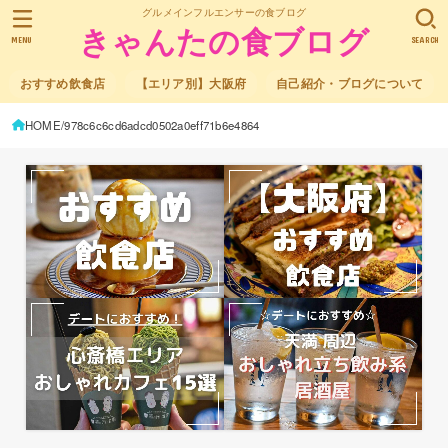
グルメインフルエンサーの食ブログ
きゃんたの食ブログ
MENU
SEARCH
おすすめ飲食店
【エリア別】大阪府
自己紹介・ブログについて
HOME
978c6c6cd6adcd0502a0eff71b6e4864