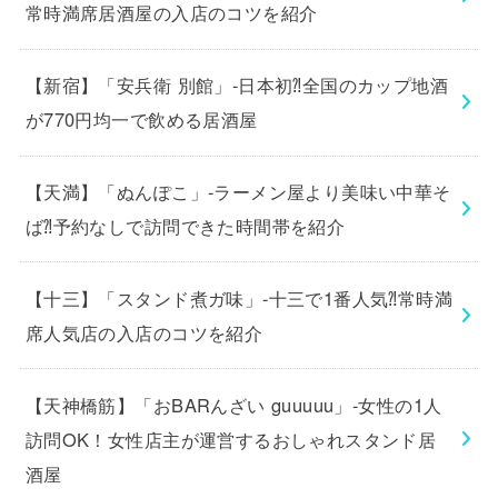
常時満席居酒屋の入店のコツを紹介
【新宿】「安兵衛 別館」-日本初⁈全国のカップ地酒
が770円均一で飲める居酒屋
【天満】「ぬんぽこ」-ラーメン屋より美味い中華そ
ば⁈予約なしで訪問できた時間帯を紹介
【十三】「スタンド煮ガ味」-十三で1番人気⁈常時満
席人気店の入店のコツを紹介
【天神橋筋】「おBARんざい guuuuu」-女性の1人
訪問OK！女性店主が運営するおしゃれスタンド居
酒屋