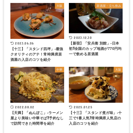
大阪
居酒屋・立ち飲み
2023.12.30
【新宿】「安兵衛 別館」-日本
2023.06.06
初⁈全国のカップ地酒が770円均
【十三】「スタンド四坪」-最強
一で飲める居酒屋
クオリティのアテ！常時満席居
酒屋の入店のコツを紹介
中華
大阪
2022.08.02
2025.01.25
【天満】「ぬんぽこ」-ラーメン
【十三】「スタンド煮ガ味」-十
屋より美味い中華そば⁈予約なし
三で1番人気⁈常時満席人気店の
で訪問できた時間帯を紹介
入店のコツを紹介