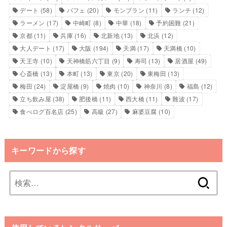
デート
(58)
パフェ
(20)
モンブラン
(11)
ランチ
(12)
ラーメン
(17)
中崎町
(8)
中華
(18)
予約困難
(21)
京都
(11)
兵庫
(16)
北新地
(13)
北浜
(12)
大人デート
(17)
大阪
(194)
天満
(17)
天満橋
(10)
天王寺
(10)
天神橋筋六丁目
(9)
寿司
(13)
居酒屋
(49)
心斎橋
(13)
本町
(13)
東京
(20)
東梅田
(13)
梅田
(24)
淀屋橋
(9)
焼肉
(10)
神奈川
(8)
福島
(12)
立ち飲み屋
(38)
肥後橋
(11)
西大橋
(11)
難波
(17)
食べログ百名店
(25)
高級
(27)
麻婆豆腐
(10)
キーワードから探す
検
索: