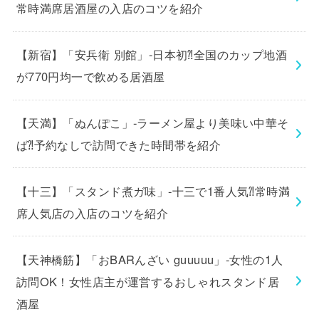
常時満席居酒屋の入店のコツを紹介
【新宿】「安兵衛 別館」-日本初⁈全国のカップ地酒
が770円均一で飲める居酒屋
【天満】「ぬんぽこ」-ラーメン屋より美味い中華そ
ば⁈予約なしで訪問できた時間帯を紹介
【十三】「スタンド煮ガ味」-十三で1番人気⁈常時満
席人気店の入店のコツを紹介
【天神橋筋】「おBARんざい guuuuu」-女性の1人
訪問OK！女性店主が運営するおしゃれスタンド居
酒屋