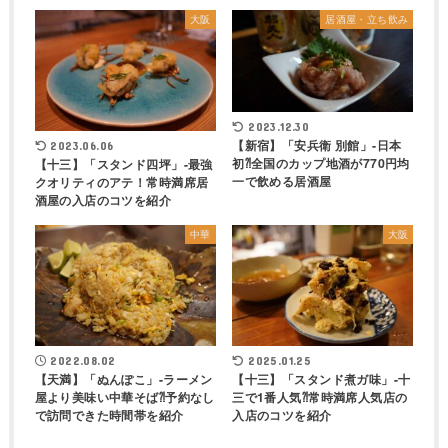
大阪
居酒屋・立ち飲み
2023.12.30
【新宿】「安兵衛 別館」-日本
2023.06.06
初⁈全国のカップ地酒が770円均
【十三】「スタンド四坪」-最強
一で飲める居酒屋
クオリティのアテ！常時満席居
酒屋の入店のコツを紹介
中華
大阪
2022.08.02
2025.01.25
【天満】「ぬんぽこ」-ラーメン
【十三】「スタンド煮ガ味」-十
屋より美味い中華そば⁈予約なし
三で1番人気⁈常時満席人気店の
で訪問できた時間帯を紹介
入店のコツを紹介