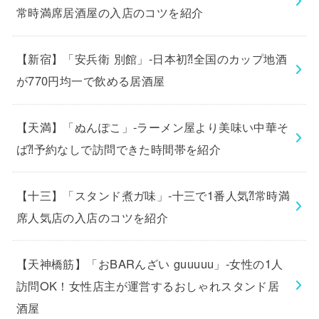
常時満席居酒屋の入店のコツを紹介
【新宿】「安兵衛 別館」-日本初⁈全国のカップ地酒
が770円均一で飲める居酒屋
【天満】「ぬんぽこ」-ラーメン屋より美味い中華そ
ば⁈予約なしで訪問できた時間帯を紹介
【十三】「スタンド煮ガ味」-十三で1番人気⁈常時満
席人気店の入店のコツを紹介
【天神橋筋】「おBARんざい guuuuu」-女性の1人
訪問OK！女性店主が運営するおしゃれスタンド居
酒屋