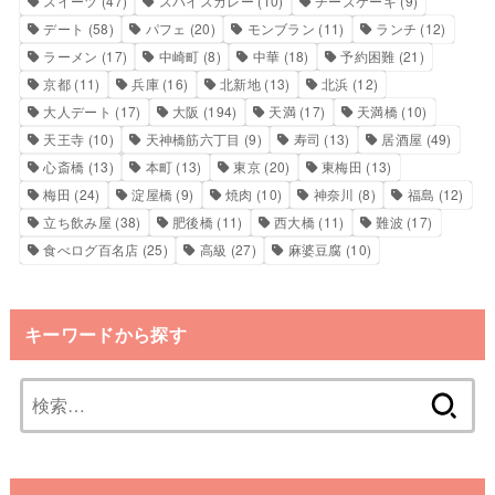
スイーツ
(47)
スパイスカレー
(10)
チーズケーキ
(9)
デート
(58)
パフェ
(20)
モンブラン
(11)
ランチ
(12)
ラーメン
(17)
中崎町
(8)
中華
(18)
予約困難
(21)
京都
(11)
兵庫
(16)
北新地
(13)
北浜
(12)
大人デート
(17)
大阪
(194)
天満
(17)
天満橋
(10)
天王寺
(10)
天神橋筋六丁目
(9)
寿司
(13)
居酒屋
(49)
心斎橋
(13)
本町
(13)
東京
(20)
東梅田
(13)
梅田
(24)
淀屋橋
(9)
焼肉
(10)
神奈川
(8)
福島
(12)
立ち飲み屋
(38)
肥後橋
(11)
西大橋
(11)
難波
(17)
食べログ百名店
(25)
高級
(27)
麻婆豆腐
(10)
キーワードから探す
検
索: