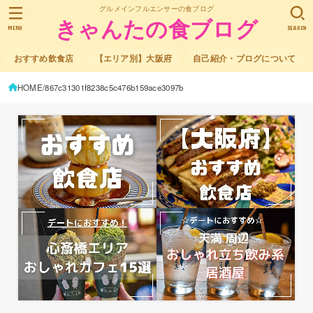
グルメインフルエンサーの食ブログ
きゃんたの食ブログ
MENU
SEARCH
おすすめ飲食店
【エリア別】大阪府
自己紹介・ブログについて
HOME
867c31301f8238c5c476b159ace3097b