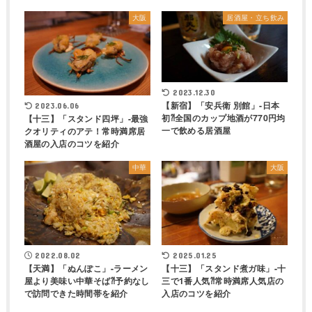
大阪
居酒屋・立ち飲み
2023.12.30
【新宿】「安兵衛 別館」-日本
2023.06.06
初⁈全国のカップ地酒が770円均
【十三】「スタンド四坪」-最強
一で飲める居酒屋
クオリティのアテ！常時満席居
酒屋の入店のコツを紹介
中華
大阪
2022.08.02
2025.01.25
【天満】「ぬんぽこ」-ラーメン
【十三】「スタンド煮ガ味」-十
屋より美味い中華そば⁈予約なし
三で1番人気⁈常時満席人気店の
で訪問できた時間帯を紹介
入店のコツを紹介