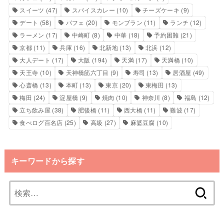
スイーツ
(47)
スパイスカレー
(10)
チーズケーキ
(9)
デート
(58)
パフェ
(20)
モンブラン
(11)
ランチ
(12)
ラーメン
(17)
中崎町
(8)
中華
(18)
予約困難
(21)
京都
(11)
兵庫
(16)
北新地
(13)
北浜
(12)
大人デート
(17)
大阪
(194)
天満
(17)
天満橋
(10)
天王寺
(10)
天神橋筋六丁目
(9)
寿司
(13)
居酒屋
(49)
心斎橋
(13)
本町
(13)
東京
(20)
東梅田
(13)
梅田
(24)
淀屋橋
(9)
焼肉
(10)
神奈川
(8)
福島
(12)
立ち飲み屋
(38)
肥後橋
(11)
西大橋
(11)
難波
(17)
食べログ百名店
(25)
高級
(27)
麻婆豆腐
(10)
キーワードから探す
検
索: