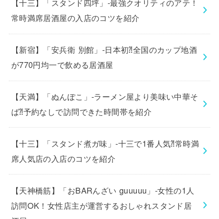
【十三】「スタンド四坪」-最強クオリティのアテ！
常時満席居酒屋の入店のコツを紹介
【新宿】「安兵衛 別館」-日本初⁈全国のカップ地酒
が770円均一で飲める居酒屋
【天満】「ぬんぽこ」-ラーメン屋より美味い中華そ
ば⁈予約なしで訪問できた時間帯を紹介
【十三】「スタンド煮ガ味」-十三で1番人気⁈常時満
席人気店の入店のコツを紹介
【天神橋筋】「おBARんざい guuuuu」-女性の1人
訪問OK！女性店主が運営するおしゃれスタンド居