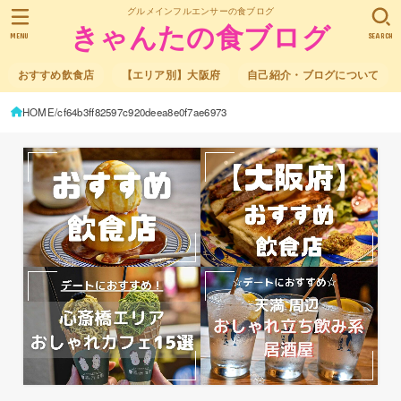
グルメインフルエンサーの食ブログ
きゃんたの食ブログ
MENU
SEARCH
おすすめ飲食店
【エリア別】大阪府
自己紹介・ブログについて
HOME
cf64b3ff82597c920deea8e0f7ae6973