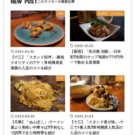
NEW POST
大阪
居酒屋・立ち飲み
2023.12.30
【新宿】「安兵衛 別館」-日本
2023.06.06
初⁈全国のカップ地酒が770円均
【十三】「スタンド四坪」-最強
一で飲める居酒屋
クオリティのアテ！常時満席居
酒屋の入店のコツを紹介
中華
大阪
2022.08.02
2025.01.25
【天満】「ぬんぽこ」-ラーメン
【十三】「スタンド煮ガ味」-十
屋より美味い中華そば⁈予約なし
三で1番人気⁈常時満席人気店の
で訪問できた時間帯を紹介
入店のコツを紹介