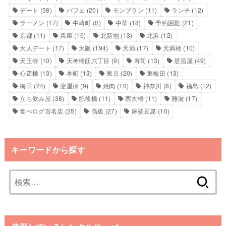
デート
(58)
パフェ
(20)
モンブラン
(11)
ランチ
(12)
ラーメン
(17)
中崎町
(8)
中華
(18)
予約困難
(21)
京都
(11)
兵庫
(16)
北新地
(13)
北浜
(12)
大人デート
(17)
大阪
(194)
天満
(17)
天満橋
(10)
天王寺
(10)
天神橋筋六丁目
(9)
寿司
(13)
居酒屋
(49)
心斎橋
(13)
本町
(13)
東京
(20)
東梅田
(13)
梅田
(24)
淀屋橋
(9)
焼肉
(10)
神奈川
(8)
福島
(12)
立ち飲み屋
(38)
肥後橋
(11)
西大橋
(11)
難波
(17)
食べログ百名店
(25)
高級
(27)
麻婆豆腐
(10)
キーワードから探す
検
索: