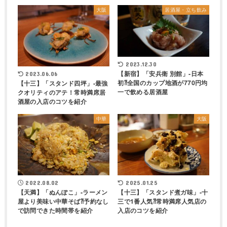
大阪
居酒屋・立ち飲み
2023.12.30
【新宿】「安兵衛 別館」-日本
2023.06.06
初⁈全国のカップ地酒が770円均
【十三】「スタンド四坪」-最強
一で飲める居酒屋
クオリティのアテ！常時満席居
酒屋の入店のコツを紹介
中華
大阪
2022.08.02
2025.01.25
【天満】「ぬんぽこ」-ラーメン
【十三】「スタンド煮ガ味」-十
屋より美味い中華そば⁈予約なし
三で1番人気⁈常時満席人気店の
で訪問できた時間帯を紹介
入店のコツを紹介