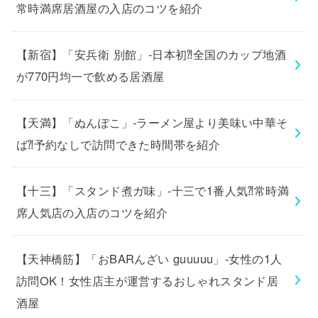
常時満席居酒屋の入店のコツを紹介
【新宿】「安兵衛 別館」-日本初⁈全国のカップ地酒
が770円均一で飲める居酒屋
【天満】「ぬんぽこ」-ラーメン屋より美味い中華そ
ば⁈予約なしで訪問できた時間帯を紹介
【十三】「スタンド煮ガ味」-十三で1番人気⁈常時満
席人気店の入店のコツを紹介
【天神橋筋】「おBARんざい guuuuu」-女性の1人
訪問OK！女性店主が運営するおしゃれスタンド居
酒屋