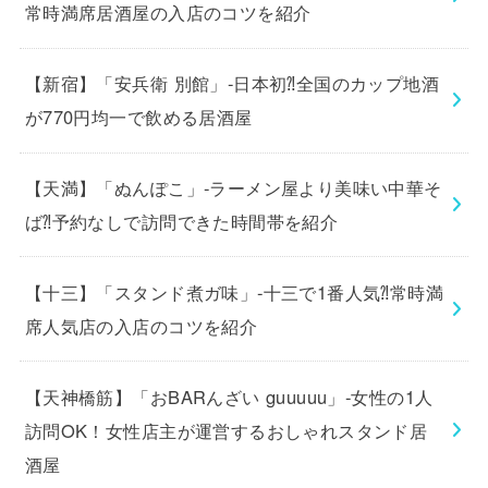
常時満席居酒屋の入店のコツを紹介
【新宿】「安兵衛 別館」-日本初⁈全国のカップ地酒
が770円均一で飲める居酒屋
【天満】「ぬんぽこ」-ラーメン屋より美味い中華そ
ば⁈予約なしで訪問できた時間帯を紹介
【十三】「スタンド煮ガ味」-十三で1番人気⁈常時満
席人気店の入店のコツを紹介
【天神橋筋】「おBARんざい guuuuu」-女性の1人
訪問OK！女性店主が運営するおしゃれスタンド居
酒屋