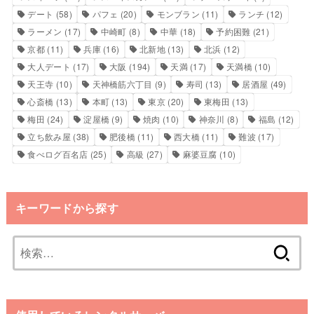
デート
(58)
パフェ
(20)
モンブラン
(11)
ランチ
(12)
ラーメン
(17)
中崎町
(8)
中華
(18)
予約困難
(21)
京都
(11)
兵庫
(16)
北新地
(13)
北浜
(12)
大人デート
(17)
大阪
(194)
天満
(17)
天満橋
(10)
天王寺
(10)
天神橋筋六丁目
(9)
寿司
(13)
居酒屋
(49)
心斎橋
(13)
本町
(13)
東京
(20)
東梅田
(13)
梅田
(24)
淀屋橋
(9)
焼肉
(10)
神奈川
(8)
福島
(12)
立ち飲み屋
(38)
肥後橋
(11)
西大橋
(11)
難波
(17)
食べログ百名店
(25)
高級
(27)
麻婆豆腐
(10)
キーワードから探す
検
索: