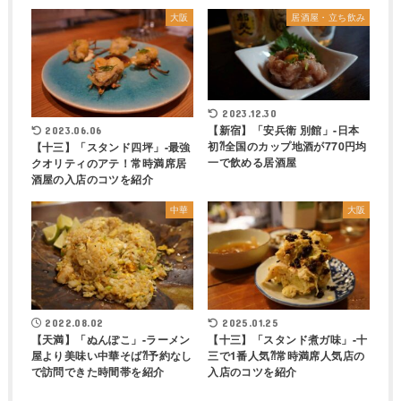
大阪
居酒屋・立ち飲み
2023.12.30
【新宿】「安兵衛 別館」-日本
2023.06.06
初⁈全国のカップ地酒が770円均
【十三】「スタンド四坪」-最強
一で飲める居酒屋
クオリティのアテ！常時満席居
酒屋の入店のコツを紹介
中華
大阪
2022.08.02
2025.01.25
【天満】「ぬんぽこ」-ラーメン
【十三】「スタンド煮ガ味」-十
屋より美味い中華そば⁈予約なし
三で1番人気⁈常時満席人気店の
で訪問できた時間帯を紹介
入店のコツを紹介