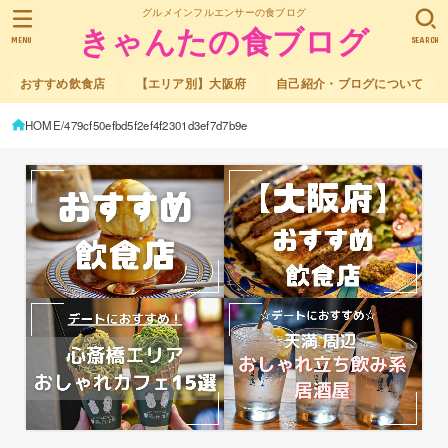
グルメインフルエンサーの食ブログ
きゃんたの食ブログ
MENU
SEARCH
おすすめ飲食店
【エリア別】大阪府
自己紹介・ブログについて
HOME
479cf50efbd5f2ef4f2301d3ef7d7b9e