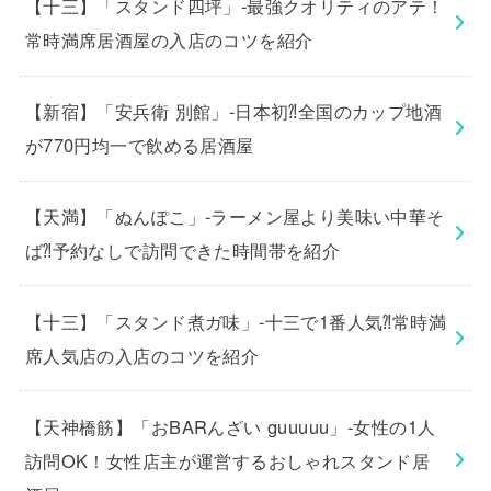
【十三】「スタンド四坪」-最強クオリティのアテ！
常時満席居酒屋の入店のコツを紹介
【新宿】「安兵衛 別館」-日本初⁈全国のカップ地酒
が770円均一で飲める居酒屋
【天満】「ぬんぽこ」-ラーメン屋より美味い中華そ
ば⁈予約なしで訪問できた時間帯を紹介
【十三】「スタンド煮ガ味」-十三で1番人気⁈常時満
席人気店の入店のコツを紹介
【天神橋筋】「おBARんざい guuuuu」-女性の1人
訪問OK！女性店主が運営するおしゃれスタンド居