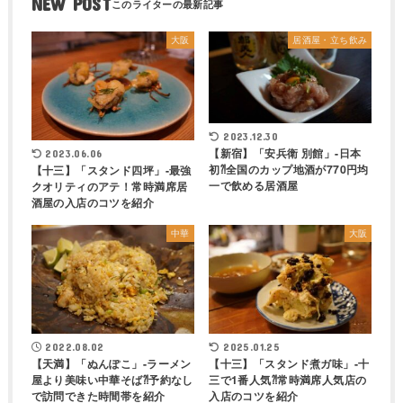
NEW POST
大阪
居酒屋・立ち飲み
2023.12.30
【新宿】「安兵衛 別館」-日本
2023.06.06
初⁈全国のカップ地酒が770円均
【十三】「スタンド四坪」-最強
一で飲める居酒屋
クオリティのアテ！常時満席居
酒屋の入店のコツを紹介
中華
大阪
2022.08.02
2025.01.25
【天満】「ぬんぽこ」-ラーメン
【十三】「スタンド煮ガ味」-十
屋より美味い中華そば⁈予約なし
三で1番人気⁈常時満席人気店の
で訪問できた時間帯を紹介
入店のコツを紹介