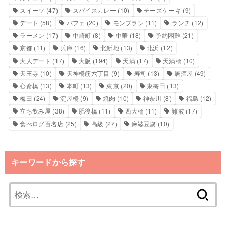
スイーツ
(47)
スパイスカレー
(10)
チーズケーキ
(9)
デート
(58)
パフェ
(20)
モンブラン
(11)
ランチ
(12)
ラーメン
(17)
中崎町
(8)
中華
(18)
予約困難
(21)
京都
(11)
兵庫
(16)
北新地
(13)
北浜
(12)
大人デート
(17)
大阪
(194)
天満
(17)
天満橋
(10)
天王寺
(10)
天神橋筋六丁目
(9)
寿司
(13)
居酒屋
(49)
心斎橋
(13)
本町
(13)
東京
(20)
東梅田
(13)
梅田
(24)
淀屋橋
(9)
焼肉
(10)
神奈川
(8)
福島
(12)
立ち飲み屋
(38)
肥後橋
(11)
西大橋
(11)
難波
(17)
食べログ百名店
(25)
高級
(27)
麻婆豆腐
(10)
キーワードから探す
検
索: