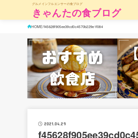
グルメインフルエンサーの食ブログ
きゃんたの食ブログ
HOME
f45628f905ee39cd0c4570b229e1f084
2021.04.29
f45628f905ee39cd0c4