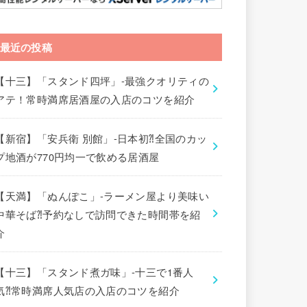
最近の投稿
【十三】「スタンド四坪」-最強クオリティの
アテ！常時満席居酒屋の入店のコツを紹介
【新宿】「安兵衛 別館」-日本初⁈全国のカッ
プ地酒が770円均一で飲める居酒屋
【天満】「ぬんぽこ」-ラーメン屋より美味い
中華そば⁈予約なしで訪問できた時間帯を紹
介
【十三】「スタンド煮ガ味」-十三で1番人
気⁈常時満席人気店の入店のコツを紹介