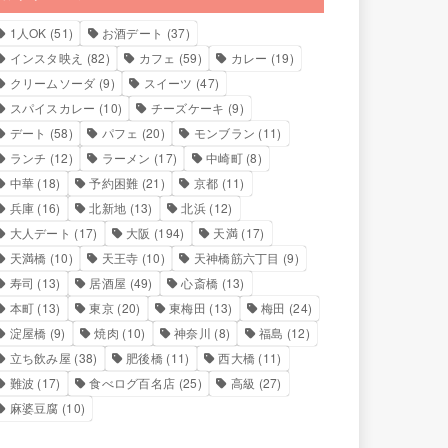
1人OK
(51)
お酒デート
(37)
インスタ映え
(82)
カフェ
(59)
カレー
(19)
クリームソーダ
(9)
スイーツ
(47)
スパイスカレー
(10)
チーズケーキ
(9)
デート
(58)
パフェ
(20)
モンブラン
(11)
ランチ
(12)
ラーメン
(17)
中崎町
(8)
中華
(18)
予約困難
(21)
京都
(11)
兵庫
(16)
北新地
(13)
北浜
(12)
大人デート
(17)
大阪
(194)
天満
(17)
天満橋
(10)
天王寺
(10)
天神橋筋六丁目
(9)
寿司
(13)
居酒屋
(49)
心斎橋
(13)
本町
(13)
東京
(20)
東梅田
(13)
梅田
(24)
淀屋橋
(9)
焼肉
(10)
神奈川
(8)
福島
(12)
立ち飲み屋
(38)
肥後橋
(11)
西大橋
(11)
難波
(17)
食べログ百名店
(25)
高級
(27)
麻婆豆腐
(10)