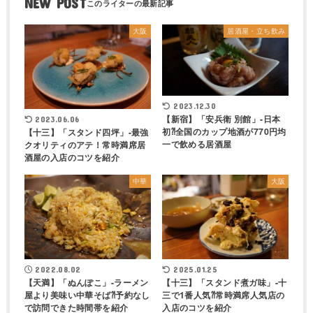
NEW POST
大阪
居酒屋・立ち飲み
2023.12.30
【新宿】「安兵衛 別館」-日本
2023.06.06
初⁈全国のカップ地酒が770円均
【十三】「スタンド四坪」-最強
一で飲める居酒屋
クオリティのアテ！常時満席居
酒屋の入店のコツを紹介
中華
大阪
2022.08.02
2025.01.25
【天満】「ぬんぽこ」-ラーメン
【十三】「スタンド煮ガ味」-十
屋より美味い中華そば⁈予約なし
三で1番人気⁈常時満席人気店の
で訪問できた時間帯を紹介
入店のコツを紹介