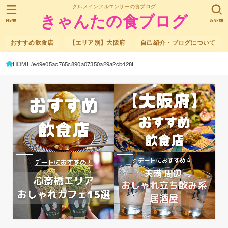
グルメインフルエンサーの食ブログ
きゃんたの食ブログ
MENU
SEARCH
おすすめ飲食店
【エリア別】大阪府
自己紹介・ブログについて
HOME
ed9e05ac765c890a07350a29a2cb428f