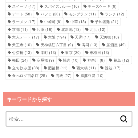
スイーツ
(47)
スパイスカレー
(10)
チーズケーキ
(9)
デート
(58)
パフェ
(20)
モンブラン
(11)
ランチ
(12)
ラーメン
(17)
中崎町
(8)
中華
(18)
予約困難
(21)
京都
(11)
兵庫
(16)
北新地
(13)
北浜
(12)
大人デート
(17)
大阪
(194)
天満
(17)
天満橋
(10)
天王寺
(10)
天神橋筋六丁目
(9)
寿司
(13)
居酒屋
(49)
心斎橋
(13)
本町
(13)
東京
(20)
東梅田
(13)
梅田
(24)
淀屋橋
(9)
焼肉
(10)
神奈川
(8)
福島
(12)
立ち飲み屋
(38)
肥後橋
(11)
西大橋
(11)
難波
(17)
食べログ百名店
(25)
高級
(27)
麻婆豆腐
(10)
キーワードから探す
検
索: