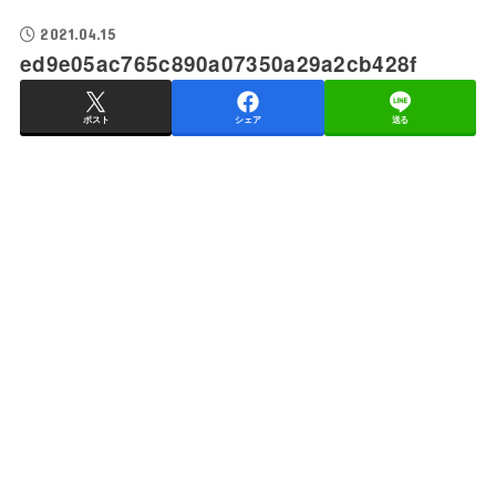
2021.04.15
ed9e05ac765c890a07350a29a2cb428f
ポスト
シェア
送る