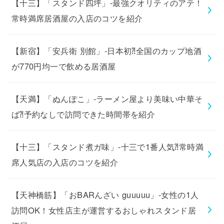
【十三】「スタンド四坪」-最強クオリティのアテ！
常時満席居酒屋の入店のコツを紹介
【新宿】「安兵衛 別館」-日本初⁈全国のカップ地酒
が770円均一で飲める居酒屋
【天満】「ぬんぽこ」-ラーメン屋より美味い中華そ
ば⁈予約なしで訪問できた時間帯を紹介
【十三】「スタンド煮ガ味」-十三で1番人気⁈常時満
席人気店の入店のコツを紹介
【天神橋筋】「おBARんざい guuuuu」-女性の1人
訪問OK！女性店主が運営するおしゃれスタンド居