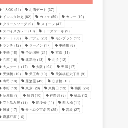
1人OK
(51)
お酒デート
(37)
インスタ映え
(82)
カフェ
(59)
カレー
(19)
クリームソーダ
(9)
スイーツ
(47)
スパイスカレー
(10)
チーズケーキ
(9)
デート
(58)
パフェ
(20)
モンブラン
(11)
ランチ
(12)
ラーメン
(17)
中崎町
(8)
中華
(18)
予約困難
(21)
京都
(11)
兵庫
(16)
北新地
(13)
北浜
(12)
大人デート
(17)
大阪
(194)
天満
(17)
天満橋
(10)
天王寺
(10)
天神橋筋六丁目
(9)
寿司
(13)
居酒屋
(49)
心斎橋
(13)
本町
(13)
東京
(20)
東梅田
(13)
梅田
(24)
淀屋橋
(9)
焼肉
(10)
神奈川
(8)
福島
(12)
立ち飲み屋
(38)
肥後橋
(11)
西大橋
(11)
難波
(17)
食べログ百名店
(25)
高級
(27)
麻婆豆腐
(10)