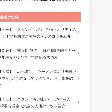
最近の投稿
【十三】「スタンド四坪」-最強クオリティの
アテ！常時満席居酒屋の入店のコツを紹介
【新宿】「安兵衛 別館」-日本初⁈全国のカッ
プ地酒が770円均一で飲める居酒屋
【天満】「ぬんぽこ」-ラーメン屋より美味い
中華そば⁈予約なしで訪問できた時間帯を紹
介
【十三】「スタンド煮ガ味」-十三で1番人
気⁈常時満席人気店の入店のコツを紹介