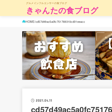
グルメインフルエンサーの食ブログ
きゃんたの食ブログ
HOME
cd57d49ac5a0fc751769310cd01eeacc
2021.04.11
cd57d49ac5a0fc7517