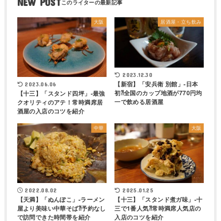
NEW POST
大阪
居酒屋・立ち飲み
2023.12.30
【新宿】「安兵衛 別館」-日本
2023.06.06
初⁈全国のカップ地酒が770円均
【十三】「スタンド四坪」-最強
一で飲める居酒屋
クオリティのアテ！常時満席居
酒屋の入店のコツを紹介
中華
大阪
2022.08.02
2025.01.25
【天満】「ぬんぽこ」-ラーメン
【十三】「スタンド煮ガ味」-十
屋より美味い中華そば⁈予約なし
三で1番人気⁈常時満席人気店の
で訪問できた時間帯を紹介
入店のコツを紹介