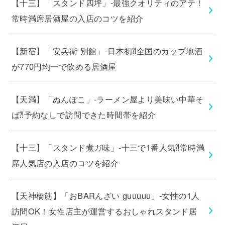
【十三】「スタンド四坪」-最強クオリティのアテ！
常時満席居酒屋の入店のコツを紹介
【新宿】「安兵衛 別館」-日本初⁈全国のカップ地酒
が770円均一で飲める居酒屋
【天満】「ぬんぽこ」-ラーメン屋より美味い中華そ
ば⁈予約なしで訪問できた時間帯を紹介
【十三】「スタンド煮ガ味」-十三で1番人気⁈常時満
席人気店の入店のコツを紹介
【天神橋筋】「おBARんざい guuuuu」-女性の1人
訪問OK！女性店主が運営するおしゃれスタンド居