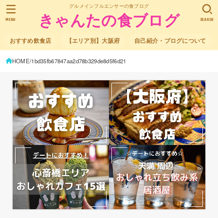
グルメインフルエンサーの食ブログ
きゃんたの食ブログ
MENU
SEARCH
おすすめ飲食店
【エリア別】大阪府
自己紹介・ブログについて
HOME
1bd35fb67847aa2d78b329de8d5f6d21