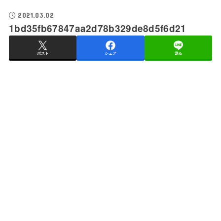
2021.03.02
1bd35fb67847aa2d78b329de8d5f6d21
ポスト
シェア
送る