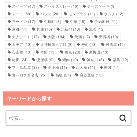
スイーツ
(47)
スパイスカレー
(10)
チーズケーキ
(9)
デート
(58)
パフェ
(20)
モンブラン
(11)
ランチ
(12)
ラーメン
(17)
中崎町
(8)
中華
(18)
予約困難
(21)
京都
(11)
兵庫
(16)
北新地
(13)
北浜
(12)
大人デート
(17)
大阪
(194)
天満
(17)
天満橋
(10)
天王寺
(10)
天神橋筋六丁目
(9)
寿司
(13)
居酒屋
(49)
心斎橋
(13)
本町
(13)
東京
(20)
東梅田
(13)
梅田
(24)
淀屋橋
(9)
焼肉
(10)
神奈川
(8)
福島
(12)
立ち飲み屋
(38)
肥後橋
(11)
西大橋
(11)
難波
(17)
食べログ百名店
(25)
高級
(27)
麻婆豆腐
(10)
キーワードから探す
検
索: