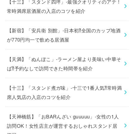
【十三】「スタンド四坪」-最強クオリティのアテ！
常時満席居酒屋の入店のコツを紹介
【新宿】「安兵衛 別館」-日本初⁈全国のカップ地酒
が770円均一で飲める居酒屋
【天満】「ぬんぽこ」-ラーメン屋より美味い中華そ
ば⁈予約なしで訪問できた時間帯を紹介
【十三】「スタンド煮ガ味」-十三で1番人気⁈常時満
席人気店の入店のコツを紹介
【天神橋筋】「おBARんざい guuuuu」-女性の1人
訪問OK！女性店主が運営するおしゃれスタンド居