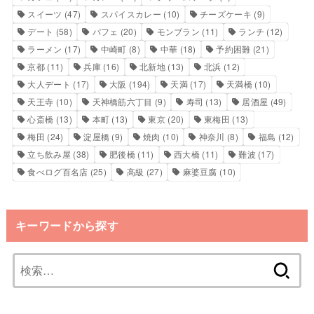
スイーツ
(47)
スパイスカレー
(10)
チーズケーキ
(9)
デート
(58)
パフェ
(20)
モンブラン
(11)
ランチ
(12)
ラーメン
(17)
中崎町
(8)
中華
(18)
予約困難
(21)
京都
(11)
兵庫
(16)
北新地
(13)
北浜
(12)
大人デート
(17)
大阪
(194)
天満
(17)
天満橋
(10)
天王寺
(10)
天神橋筋六丁目
(9)
寿司
(13)
居酒屋
(49)
心斎橋
(13)
本町
(13)
東京
(20)
東梅田
(13)
梅田
(24)
淀屋橋
(9)
焼肉
(10)
神奈川
(8)
福島
(12)
立ち飲み屋
(38)
肥後橋
(11)
西大橋
(11)
難波
(17)
食べログ百名店
(25)
高級
(27)
麻婆豆腐
(10)
キーワードから探す
検
索: