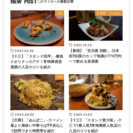
NEW POST
大阪
居酒屋・立ち飲み
2023.12.30
【新宿】「安兵衛 別館」-日本
2023.06.06
初⁈全国のカップ地酒が770円均
【十三】「スタンド四坪」-最強
一で飲める居酒屋
クオリティのアテ！常時満席居
酒屋の入店のコツを紹介
中華
大阪
2022.08.02
2025.01.25
【天満】「ぬんぽこ」-ラーメン
【十三】「スタンド煮ガ味」-十
屋より美味い中華そば⁈予約なし
三で1番人気⁈常時満席人気店の
で訪問できた時間帯を紹介
入店のコツを紹介