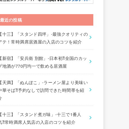
最近の投稿
【十三】「スタンド四坪」-最強クオリティの
アテ！常時満席居酒屋の入店のコツを紹介
【新宿】「安兵衛 別館」-日本初⁈全国のカッ
プ地酒が770円均一で飲める居酒屋
【天満】「ぬんぽこ」-ラーメン屋より美味い
中華そば⁈予約なしで訪問できた時間帯を紹
介
【十三】「スタンド煮ガ味」-十三で1番人
気⁈常時満席人気店の入店のコツを紹介