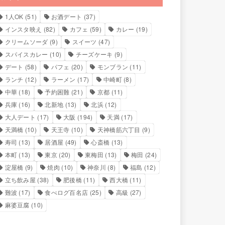
1人OK
(51)
お酒デート
(37)
インスタ映え
(82)
カフェ
(59)
カレー
(19)
クリームソーダ
(9)
スイーツ
(47)
スパイスカレー
(10)
チーズケーキ
(9)
デート
(58)
パフェ
(20)
モンブラン
(11)
ランチ
(12)
ラーメン
(17)
中崎町
(8)
中華
(18)
予約困難
(21)
京都
(11)
兵庫
(16)
北新地
(13)
北浜
(12)
大人デート
(17)
大阪
(194)
天満
(17)
天満橋
(10)
天王寺
(10)
天神橋筋六丁目
(9)
寿司
(13)
居酒屋
(49)
心斎橋
(13)
本町
(13)
東京
(20)
東梅田
(13)
梅田
(24)
淀屋橋
(9)
焼肉
(10)
神奈川
(8)
福島
(12)
立ち飲み屋
(38)
肥後橋
(11)
西大橋
(11)
難波
(17)
食べログ百名店
(25)
高級
(27)
麻婆豆腐
(10)