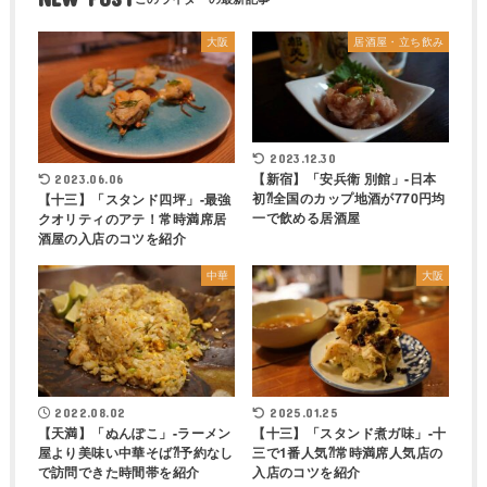
大阪
居酒屋・立ち飲み
2023.12.30
【新宿】「安兵衛 別館」-日本
2023.06.06
初⁈全国のカップ地酒が770円均
【十三】「スタンド四坪」-最強
一で飲める居酒屋
クオリティのアテ！常時満席居
酒屋の入店のコツを紹介
中華
大阪
2022.08.02
2025.01.25
【天満】「ぬんぽこ」-ラーメン
【十三】「スタンド煮ガ味」-十
屋より美味い中華そば⁈予約なし
三で1番人気⁈常時満席人気店の
で訪問できた時間帯を紹介
入店のコツを紹介