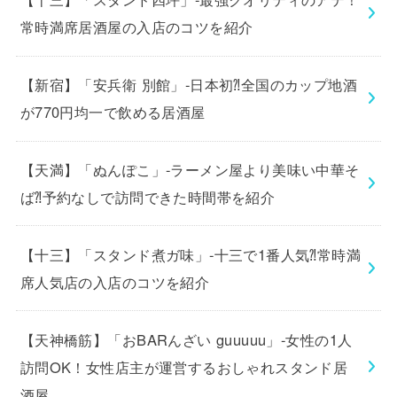
常時満席居酒屋の入店のコツを紹介
【新宿】「安兵衛 別館」-日本初⁈全国のカップ地酒
が770円均一で飲める居酒屋
【天満】「ぬんぽこ」-ラーメン屋より美味い中華そ
ば⁈予約なしで訪問できた時間帯を紹介
【十三】「スタンド煮ガ味」-十三で1番人気⁈常時満
席人気店の入店のコツを紹介
【天神橋筋】「おBARんざい guuuuu」-女性の1人
訪問OK！女性店主が運営するおしゃれスタンド居
酒屋