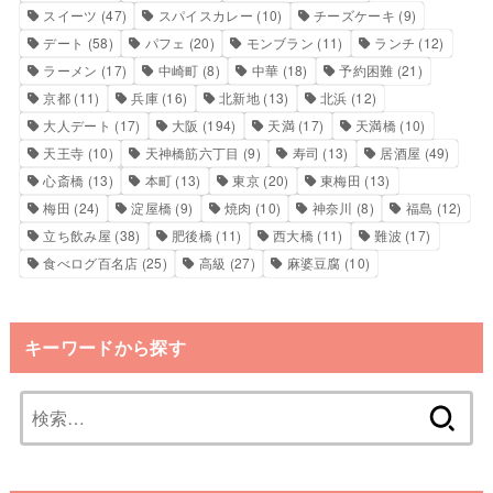
スイーツ
(47)
スパイスカレー
(10)
チーズケーキ
(9)
デート
(58)
パフェ
(20)
モンブラン
(11)
ランチ
(12)
ラーメン
(17)
中崎町
(8)
中華
(18)
予約困難
(21)
京都
(11)
兵庫
(16)
北新地
(13)
北浜
(12)
大人デート
(17)
大阪
(194)
天満
(17)
天満橋
(10)
天王寺
(10)
天神橋筋六丁目
(9)
寿司
(13)
居酒屋
(49)
心斎橋
(13)
本町
(13)
東京
(20)
東梅田
(13)
梅田
(24)
淀屋橋
(9)
焼肉
(10)
神奈川
(8)
福島
(12)
立ち飲み屋
(38)
肥後橋
(11)
西大橋
(11)
難波
(17)
食べログ百名店
(25)
高級
(27)
麻婆豆腐
(10)
キーワードから探す
検
索: