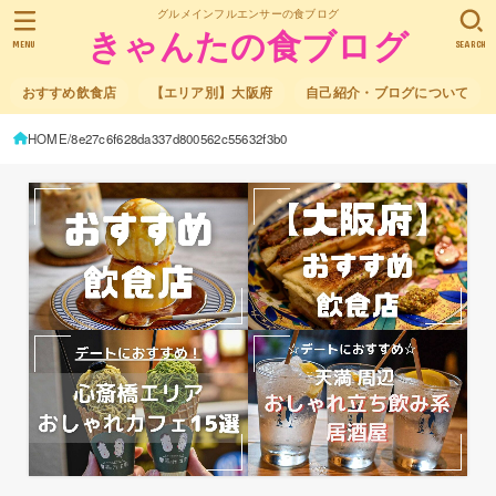
グルメインフルエンサーの食ブログ
きゃんたの食ブログ
MENU
SEARCH
おすすめ飲食店
【エリア別】大阪府
自己紹介・ブログについて
HOME
8e27c6f628da337d800562c55632f3b0