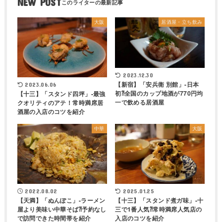
NEW POST
大阪
居酒屋・立ち飲み
2023.12.30
【新宿】「安兵衛 別館」-日本
2023.06.06
初⁈全国のカップ地酒が770円均
【十三】「スタンド四坪」-最強
一で飲める居酒屋
クオリティのアテ！常時満席居
酒屋の入店のコツを紹介
中華
大阪
2022.08.02
2025.01.25
【天満】「ぬんぽこ」-ラーメン
【十三】「スタンド煮ガ味」-十
屋より美味い中華そば⁈予約なし
三で1番人気⁈常時満席人気店の
で訪問できた時間帯を紹介
入店のコツを紹介