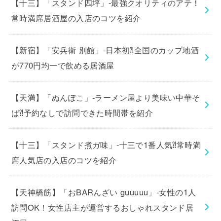
【十三】「スタンド四坪」-最強クオリティのアテ！
常時満席居酒屋の入店のコツを紹介
【新宿】「安兵衛 別館」-日本初⁈全国のカップ地酒
が770円均一で飲める居酒屋
【天満】「ぬんぽこ」-ラーメン屋より美味い中華そ
ば⁈予約なしで訪問できた時間帯を紹介
【十三】「スタンド煮ガ味」-十三で1番人気⁈常時満
席人気店の入店のコツを紹介
【天神橋筋】「おBARんざい guuuuu」-女性の1人
訪問OK！女性店主が運営するおしゃれスタンド居