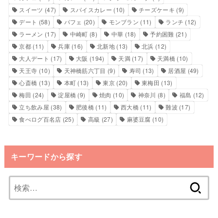
スイーツ
(47)
スパイスカレー
(10)
チーズケーキ
(9)
デート
(58)
パフェ
(20)
モンブラン
(11)
ランチ
(12)
ラーメン
(17)
中崎町
(8)
中華
(18)
予約困難
(21)
京都
(11)
兵庫
(16)
北新地
(13)
北浜
(12)
大人デート
(17)
大阪
(194)
天満
(17)
天満橋
(10)
天王寺
(10)
天神橋筋六丁目
(9)
寿司
(13)
居酒屋
(49)
心斎橋
(13)
本町
(13)
東京
(20)
東梅田
(13)
梅田
(24)
淀屋橋
(9)
焼肉
(10)
神奈川
(8)
福島
(12)
立ち飲み屋
(38)
肥後橋
(11)
西大橋
(11)
難波
(17)
食べログ百名店
(25)
高級
(27)
麻婆豆腐
(10)
キーワードから探す
検
索: