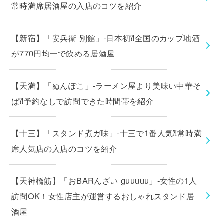
常時満席居酒屋の入店のコツを紹介
【新宿】「安兵衛 別館」-日本初⁈全国のカップ地酒
が770円均一で飲める居酒屋
【天満】「ぬんぽこ」-ラーメン屋より美味い中華そ
ば⁈予約なしで訪問できた時間帯を紹介
【十三】「スタンド煮ガ味」-十三で1番人気⁈常時満
席人気店の入店のコツを紹介
【天神橋筋】「おBARんざい guuuuu」-女性の1人
訪問OK！女性店主が運営するおしゃれスタンド居
酒屋