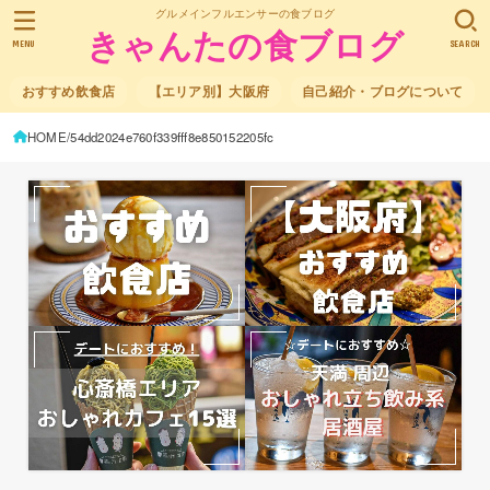
グルメインフルエンサーの食ブログ
きゃんたの食ブログ
MENU
SEARCH
おすすめ飲食店
【エリア別】大阪府
自己紹介・ブログについて
HOME
54dd2024e760f339fff8e850152205fc