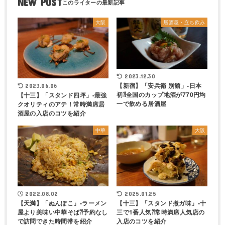
NEW POST
大阪
居酒屋・立ち飲み
2023.12.30
【新宿】「安兵衛 別館」-日本
2023.06.06
初⁈全国のカップ地酒が770円均
【十三】「スタンド四坪」-最強
一で飲める居酒屋
クオリティのアテ！常時満席居
酒屋の入店のコツを紹介
中華
大阪
2022.08.02
2025.01.25
【天満】「ぬんぽこ」-ラーメン
【十三】「スタンド煮ガ味」-十
屋より美味い中華そば⁈予約なし
三で1番人気⁈常時満席人気店の
で訪問できた時間帯を紹介
入店のコツを紹介