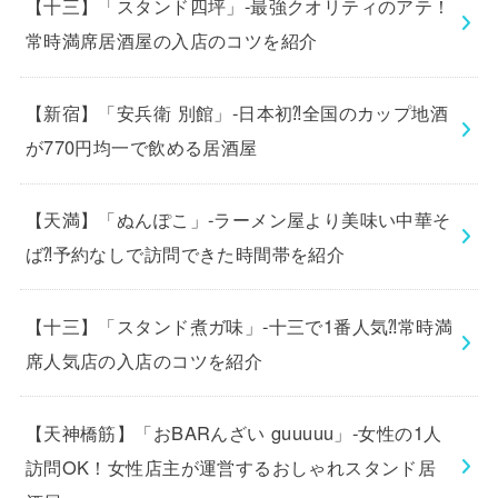
【十三】「スタンド四坪」-最強クオリティのアテ！
常時満席居酒屋の入店のコツを紹介
【新宿】「安兵衛 別館」-日本初⁈全国のカップ地酒
が770円均一で飲める居酒屋
【天満】「ぬんぽこ」-ラーメン屋より美味い中華そ
ば⁈予約なしで訪問できた時間帯を紹介
【十三】「スタンド煮ガ味」-十三で1番人気⁈常時満
席人気店の入店のコツを紹介
【天神橋筋】「おBARんざい guuuuu」-女性の1人
訪問OK！女性店主が運営するおしゃれスタンド居