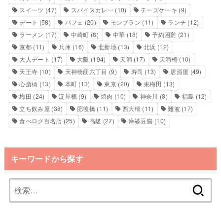
スイーツ
(47)
スパイスカレー
(10)
チーズケーキ
(9)
デート
(58)
パフェ
(20)
モンブラン
(11)
ランチ
(12)
ラーメン
(17)
中崎町
(8)
中華
(18)
予約困難
(21)
京都
(11)
兵庫
(16)
北新地
(13)
北浜
(12)
大人デート
(17)
大阪
(194)
天満
(17)
天満橋
(10)
天王寺
(10)
天神橋筋六丁目
(9)
寿司
(13)
居酒屋
(49)
心斎橋
(13)
本町
(13)
東京
(20)
東梅田
(13)
梅田
(24)
淀屋橋
(9)
焼肉
(10)
神奈川
(8)
福島
(12)
立ち飲み屋
(38)
肥後橋
(11)
西大橋
(11)
難波
(17)
食べログ百名店
(25)
高級
(27)
麻婆豆腐
(10)
キーワードから探す
検
索: