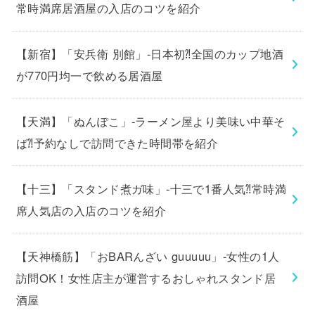
常時満席居酒屋の入店のコツを紹介
【新宿】「安兵衛 別館」-日本初⁈全国のカップ地酒
が770円均一で飲める居酒屋
【天満】「ぬんぽこ」-ラーメン屋より美味い中華そ
ば⁈予約なしで訪問できた時間帯を紹介
【十三】「スタンド煮ガ味」-十三で1番人気⁈常時満
席人気店の入店のコツを紹介
【天神橋筋】「おBARんざい guuuuu」-女性の1人
訪問OK！女性店主が運営するおしゃれスタンド居
酒屋