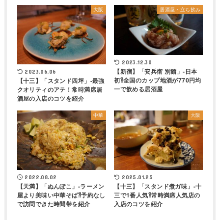
大阪
居酒屋・立ち飲み
2023.12.30
【新宿】「安兵衛 別館」-日本
2023.06.06
初⁈全国のカップ地酒が770円均
【十三】「スタンド四坪」-最強
一で飲める居酒屋
クオリティのアテ！常時満席居
酒屋の入店のコツを紹介
中華
大阪
2022.08.02
2025.01.25
【天満】「ぬんぽこ」-ラーメン
【十三】「スタンド煮ガ味」-十
屋より美味い中華そば⁈予約なし
三で1番人気⁈常時満席人気店の
で訪問できた時間帯を紹介
入店のコツを紹介