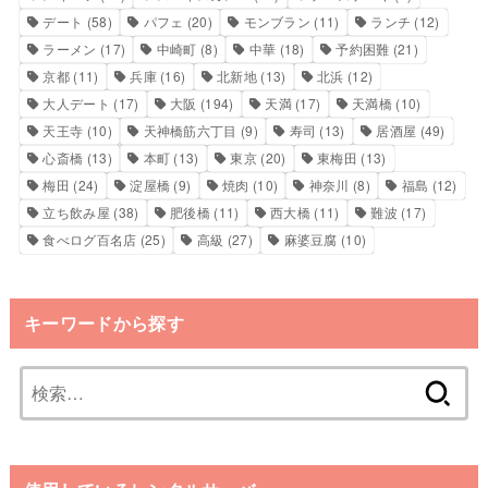
デート
(58)
パフェ
(20)
モンブラン
(11)
ランチ
(12)
ラーメン
(17)
中崎町
(8)
中華
(18)
予約困難
(21)
京都
(11)
兵庫
(16)
北新地
(13)
北浜
(12)
大人デート
(17)
大阪
(194)
天満
(17)
天満橋
(10)
天王寺
(10)
天神橋筋六丁目
(9)
寿司
(13)
居酒屋
(49)
心斎橋
(13)
本町
(13)
東京
(20)
東梅田
(13)
梅田
(24)
淀屋橋
(9)
焼肉
(10)
神奈川
(8)
福島
(12)
立ち飲み屋
(38)
肥後橋
(11)
西大橋
(11)
難波
(17)
食べログ百名店
(25)
高級
(27)
麻婆豆腐
(10)
キーワードから探す
検
索: