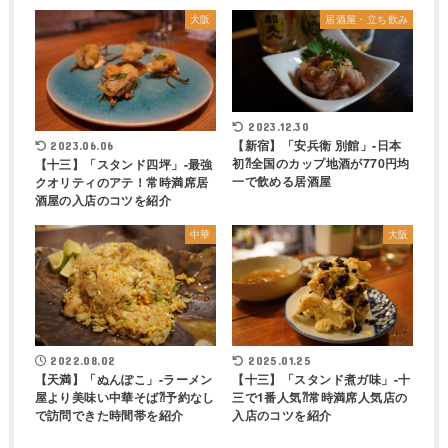
大阪
居酒屋・立ち飲み
2023.12.30
【新宿】「安兵衛 別館」-日本
2023.06.06
初⁈全国のカップ地酒が770円均
【十三】「スタンド四坪」-最強
一で飲める居酒屋
クオリティのアテ！常時満席居
酒屋の入店のコツを紹介
中華
大阪
2022.08.02
2025.01.25
【天満】「ぬんぽこ」-ラーメン
【十三】「スタンド煮ガ味」-十
屋より美味い中華そば⁈予約なし
三で1番人気⁈常時満席人気店の
で訪問できた時間帯を紹介
入店のコツを紹介