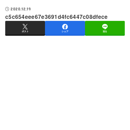
2020.12.19
c5c654eee67e3691d4fc6447c08dfece
ポスト
シェア
送る