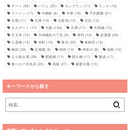
デート
(58)
パフェ
(20)
モンブラン
(11)
ランチ
(12)
ラーメン
(17)
中崎町
(8)
中華
(18)
予約困難
(21)
京都
(11)
兵庫
(16)
北新地
(13)
北浜
(12)
大人デート
(17)
大阪
(194)
天満
(17)
天満橋
(10)
天王寺
(10)
天神橋筋六丁目
(9)
寿司
(13)
居酒屋
(49)
心斎橋
(13)
本町
(13)
東京
(20)
東梅田
(13)
梅田
(24)
淀屋橋
(9)
焼肉
(10)
神奈川
(8)
福島
(12)
立ち飲み屋
(38)
肥後橋
(11)
西大橋
(11)
難波
(17)
食べログ百名店
(25)
高級
(27)
麻婆豆腐
(10)
キーワードから探す
検
索: