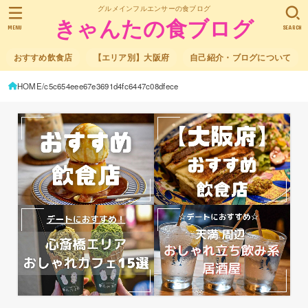
グルメインフルエンサーの食ブログ
きゃんたの食ブログ
MENU
SEARCH
おすすめ飲食店
【エリア別】大阪府
自己紹介・ブログについて
HOME
c5c654eee67e3691d4fc6447c08dfece